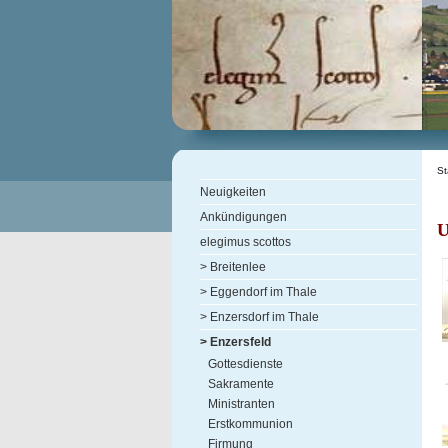
St
Neuigkeiten
Ankündigungen
U
elegimus scottos
> Breitenlee
> Eggendorf im Thale
> Enzersdorf im Thale
> Enzersfeld
Gottesdienste
Sakramente
Ministranten
Erstkommunion
Firmung