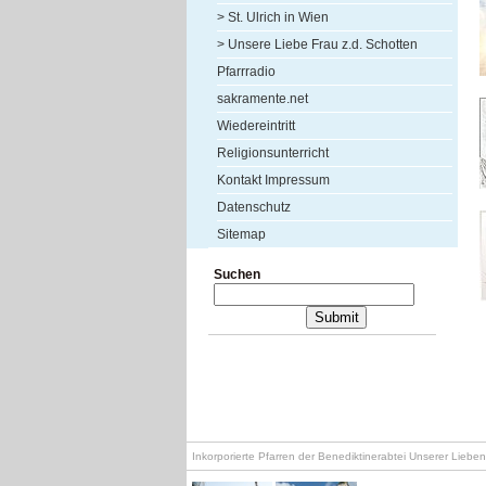
> St. Ulrich in Wien
> Unsere Liebe Frau z.d. Schotten
Pfarrradio
sakramente.net
Wiedereintritt
Religionsunterricht
Kontakt Impressum
Datenschutz
Sitemap
Suchen
Inkorporierte Pfarren der Benediktinerabtei Unserer Lieb