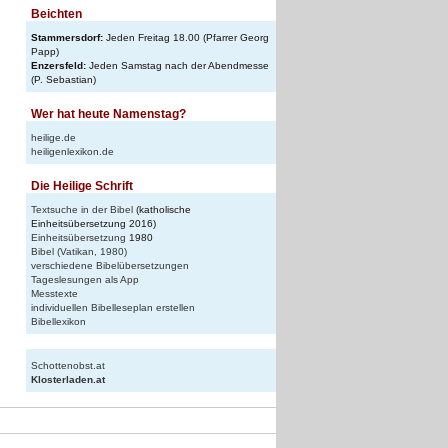
Beichten
Stammersdorf:
Jeden Freitag 18.00 (Pfarrer Georg
Papp)
Enzersfeld:
Jeden Samstag nach der Abendmesse
(P. Sebastian)
Wer hat heute Namenstag?
heilige.de
heiligenlexikon.de
Die Heilige Schrift
Textsuche in der Bibel
(katholische
Einheitsübersetzung 2016)
Einheitsübersetzung
1980
Bibel (Vatikan, 1980)
verschiedene Bibelübersetzungen
Tageslesungen als App
Messtexte
individuellen Bibelleseplan erstellen
n
Bibellexikon
Schottenobst.at
Klosterladen.at