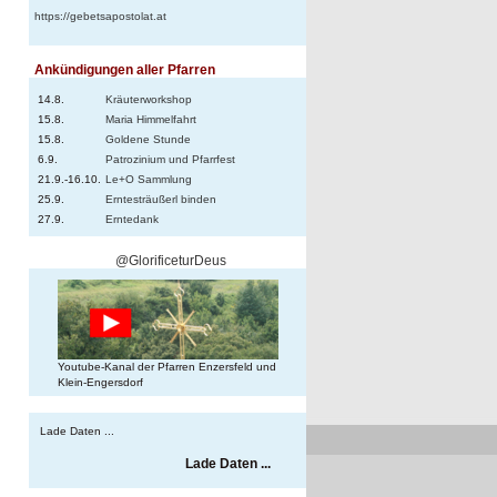
https://gebetsapostolat.at
Ankündigungen aller Pfarren
14.8.
Kräuterworkshop
15.8.
Maria Himmelfahrt
15.8.
Goldene Stunde
6.9.
Patrozinium und Pfarrfest
21.9.-16.10.
Le+O Sammlung
25.9.
Erntesträußerl binden
27.9.
Erntedank
@GlorificeturDeus
Youtube-Kanal der Pfarren Enzersfeld und
Klein-Engersdorf
Lade Daten ...
Lade Daten ...