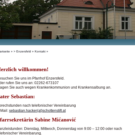
artseite
»
> Enzersfeld
» Kontakt »
erzlich willkommen!
esuchen Sie uns im Pfarrhof Enzersfeld.
der rufen Sie uns an: 02262-673107
ragen Sie auch wegen Krankenkommunion und Krankensalbung an.
ater Sebastian:
prechstunden nach telefonischer Vereinbarung
-Mail:
sebastian.hacker(at)schottenstift.at
farrsekretärin Sabine Mićanović
anzleistunden: Dienstag, Mittwoch, Donnerstag von 9:00 – 12:00 oder nach
elefonischer Vereinbarung.