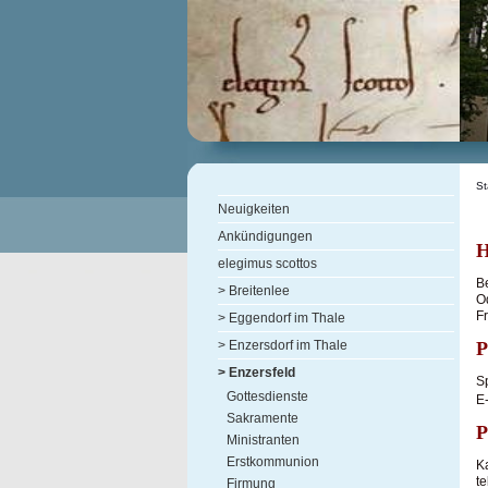
St
Neuigkeiten
Ankündigungen
H
elegimus scottos
B
> Breitenlee
O
F
> Eggendorf im Thale
P
> Enzersdorf im Thale
> Enzersfeld
S
Gottesdienste
E
Sakramente
P
Ministranten
Erstkommunion
K
t
Firmung