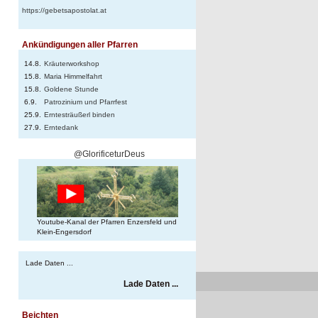
https://gebetsapostolat.at
Ankündigungen aller Pfarren
14.8.
Kräuterworkshop
15.8.
Maria Himmelfahrt
15.8.
Goldene Stunde
6.9.
Patrozinium und Pfarrfest
25.9.
Erntesträußerl binden
27.9.
Erntedank
@GlorificeturDeus
Youtube-Kanal der Pfarren Enzersfeld und
Klein-Engersdorf
Lade Daten ...
Lade Daten ...
Beichten