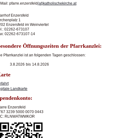
Mail: pfarre.enzersfeld
(at)katholischekirche.at
arrhof Enzersfeld
irchenplatz 1
202 Enzersfeld im Weinviertel
el.: 02262-673107
ax: 02262-673107-14
esondere Öffnungszeiten der Pfarrkanzlei:
ie Pfarrkanzlei ist an folgenden Tagen geschlossen:
3.8.2026
bis
14.8.2026
arte
nfahrt
igitale Landkarte
pendenkonto:
farre Enzersfeld
T67 3239 5000 0070 0443
IC: RLNWATWWKOR