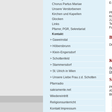
E-
Chorus Partus Mariae
Unsere Verstorbenen
Pf
Kirchen und Kapellen
K
Glocken
2
T
Links
F
Pfarrer, PGR, Sekretariat
Kontakt
B
> Gaweinstal
D
> Höbersbrunn
> Klein-Engersdorf
> Schottenfeld
K
> Stammersdorf
A
> St. Ulrich in Wien
D
> Unsere Liebe Frau z.d. Schotten
S
Pfarrradio
P
sakramente.net
A
B
Wiedereintritt
Religionsunterricht
Kontakt Impressum