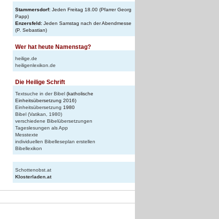
Stammersdorf:
Jeden Freitag 18.00 (Pfarrer Georg
Papp)
Enzersfeld:
Jeden Samstag nach der Abendmesse
(P. Sebastian)
Wer hat heute Namenstag?
heilige.de
heiligenlexikon.de
n
Die Heilige Schrift
Textsuche in der Bibel
(katholische
Einheitsübersetzung 2016)
Einheitsübersetzung
1980
Bibel (Vatikan, 1980)
verschiedene Bibelübersetzungen
Tageslesungen als App
Messtexte
individuellen Bibelleseplan erstellen
Bibellexikon
Schottenobst.at
Klosterladen.at