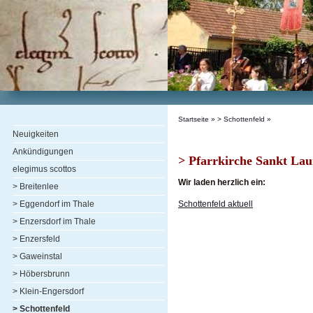
Startseite
» > Schottenfeld »
Neuigkeiten
Ankündigungen
> Pfarrkirche Sankt Lau
elegimus scottos
Wir laden herzlich ein:
> Breitenlee
Schottenfeld aktuell
> Eggendorf im Thale
> Enzersdorf im Thale
> Enzersfeld
> Gaweinstal
> Höbersbrunn
> Klein-Engersdorf
> Schottenfeld