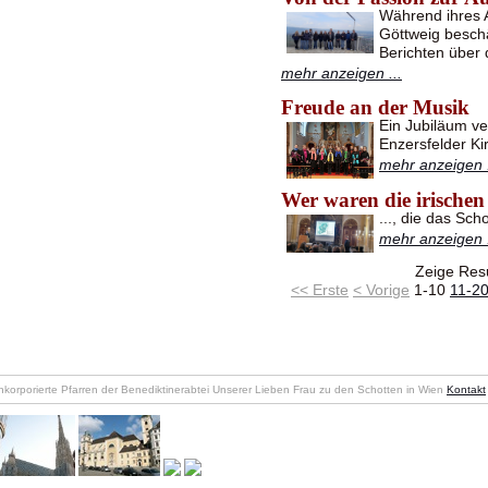
Während ihres A
Göttweig beschä
Berichten über 
mehr anzeigen ...
Freude an der Musik
Ein Jubiläum ve
Enzersfelder K
mehr anzeigen .
Wer waren die irischen
..., die das Sch
mehr anzeigen .
Zeige Resu
<< Erste
< Vorige
1-10
11-2
nkorporierte Pfarren der Benediktinerabtei Unserer Lieben Frau zu den Schotten in Wien
Kontakt