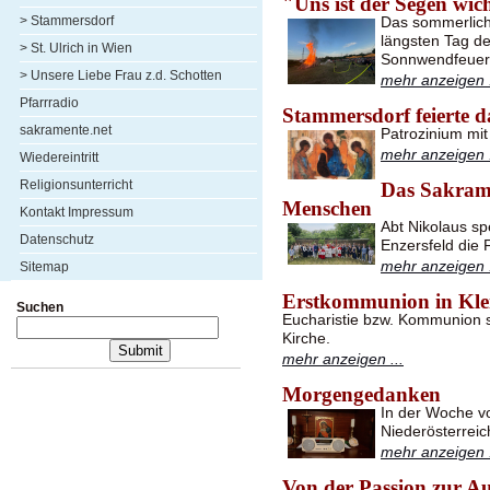
"Uns ist der Segen wic
> Stammersdorf
Das sommerlich
längsten Tag d
> St. Ulrich in Wien
Sonnwendfeuers
> Unsere Liebe Frau z.d. Schotten
mehr anzeigen .
Pfarrradio
Stammersdorf feierte 
sakramente.net
Patrozinium mi
mehr anzeigen .
Wiedereintritt
Religionsunterricht
Das Sakram
Menschen
Kontakt Impressum
Abt Nikolaus s
Datenschutz
Enzersfeld die 
mehr anzeigen .
Sitemap
Erstkommunion in Kle
Suchen
Eucharistie bzw. Kommunion s
Kirche.
mehr anzeigen ...
Morgengedanken
In der Woche v
Niederösterreic
mehr anzeigen .
Von der Passion zur A