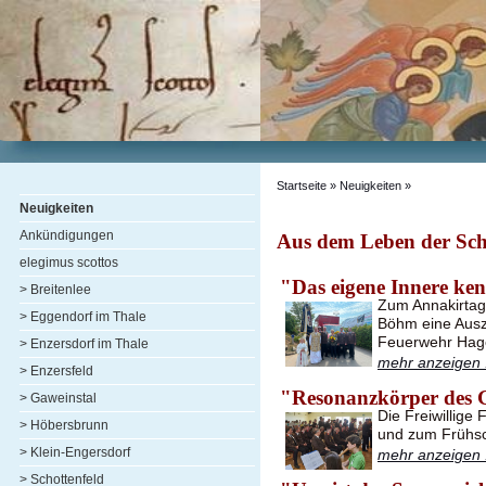
Startseite
» Neuigkeiten »
Neuigkeiten
Ankündigungen
Aus dem Leben der Sch
elegimus scottos
"Das eigene Innere ke
> Breitenlee
Zum Annakirtag 
> Eggendorf im Thale
Böhm eine Ausz
Feuerwehr Hag
> Enzersdorf im Thale
mehr anzeigen .
> Enzersfeld
"Resonanzkörper des 
> Gaweinstal
Die Freiwillige
> Höbersbrunn
und zum Frühsc
> Klein-Engersdorf
mehr anzeigen .
> Schottenfeld