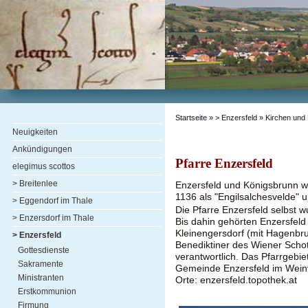
Startseite
»
> Enzersfeld
» Kirchen und 
Neuigkeiten
Ankündigungen
Pfarre Enzersfeld
elegimus scottos
> Breitenlee
Enzersfeld und Königsbrunn w
1136 als "Engilsalchesvelde" 
> Eggendorf im Thale
Die Pfarre Enzersfeld selbst w
> Enzersdorf im Thale
Bis dahin gehörten Enzersfeld 
Kleinengersdorf (mit Hagenbru
> Enzersfeld
Benediktiner des Wiener Schott
Gottesdienste
verantwortlich. Das Pfarrgebiet
Sakramente
Gemeinde Enzersfeld im Weinv
Ministranten
Orte: enzersfeld.topothek.at
Erstkommunion
Firmung