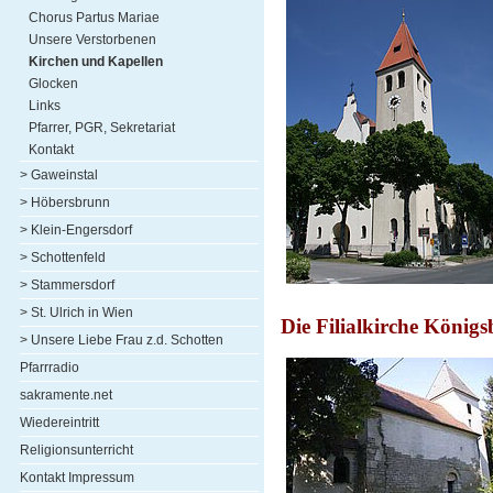
Chorus Partus Mariae
Unsere Verstorbenen
Kirchen und Kapellen
Glocken
Links
Pfarrer, PGR, Sekretariat
Kontakt
> Gaweinstal
> Höbersbrunn
> Klein-Engersdorf
> Schottenfeld
> Stammersdorf
> St. Ulrich in Wien
Die Filialkirche Köni
> Unsere Liebe Frau z.d. Schotten
Pfarrradio
sakramente.net
Wiedereintritt
Religionsunterricht
Kontakt Impressum