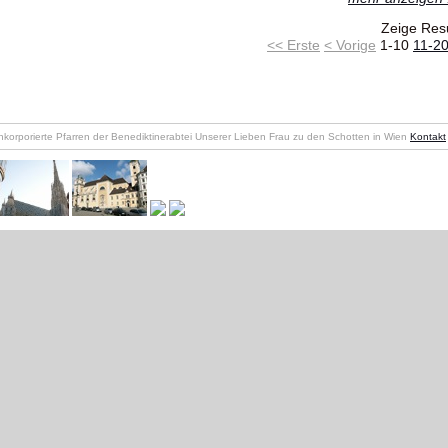
Zeige Resu
<< Erste
< Vorige
1-10
11-2
nkorporierte Pfarren der Benediktinerabtei Unserer Lieben Frau zu den Schotten in Wien
Kontakt