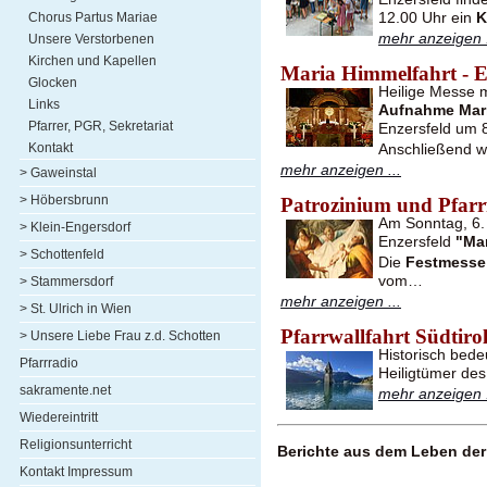
12.00 Uhr ein
K
Chorus Partus Mariae
mehr anzeigen .
Unsere Verstorbenen
Kirchen und Kapellen
Maria Himmelfahrt - E
Glocken
Heilige Messe 
Links
Aufnahme Mari
Pfarrer, PGR, Sekretariat
Enzersfeld um 8
Kontakt
Anschließend w
mehr anzeigen ...
> Gaweinstal
> Höbersbrunn
Patrozinium und Pfarrf
Am Sonntag, 6. 
> Klein-Engersdorf
Enzersfeld
"Ma
> Schottenfeld
Die
Festmesse
vom…
> Stammersdorf
mehr anzeigen ...
> St. Ulrich in Wien
Pfarrwallfahrt Südtiro
> Unsere Liebe Frau z.d. Schotten
Historisch bede
Pfarrradio
Heiligtümer des
sakramente.net
mehr anzeigen .
Wiedereintritt
Religionsunterricht
Berichte aus dem Leben der 
Kontakt Impressum