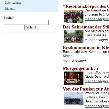
Datenschutz
"Resonanzkörper des 
Sitemap
Die Freiwillige
und zum Frühsc
Suchen
mehr anzeigen .
Das Sakrament der St
Abt Nikolaus s
Enzersfeld die 
mehr anzeigen .
Erstkommunion in Kle
Eucharistie bzw. Kommunion s
Kirche.
mehr anzeigen ...
Morgengedanken
In der Woche v
Niederösterreic
mehr anzeigen .
Von der Passion zur A
Während ihres A
Göttweig beschä
Berichten über 
mehr anzeigen .