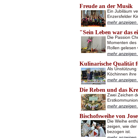
Freude an der Musik
Ein Jubiläum ve
Enzersfelder K
mehr anzeigen .
"Sein Leben war das e
Die Passion Chr
Momenten des P
Rollen gelesen 
mehr anzeigen .
Kulinarische Qualität f
Als Unstützung
Köchinnen ihre
mehr anzeigen .
Die Reben und das Kr
Zwei Zeichen d
Erstkommunionkin
mehr anzeigen .
Bischofsweihe von Jos
Die Weihe enthä
zeigen, wie der
bezogen ist.
mehr anzeigen .