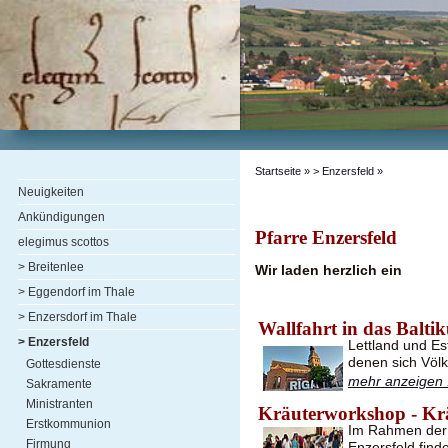
Startseite
» > Enzersfeld »
Neuigkeiten
Ankündigungen
Pfarre Enzersfeld
elegimus scottos
> Breitenlee
Wir laden herzlich ein
> Eggendorf im Thale
> Enzersdorf im Thale
Wallfahrt in das Balti
> Enzersfeld
Lettland und Es
denen sich Völ
Gottesdienste
mehr anzeigen .
Sakramente
Ministranten
Kräuterworkshop - Kr
Erstkommunion
Im Rahmen der 
Firmung
Enzersfeld find