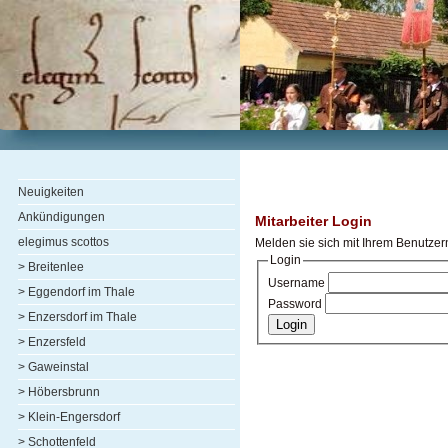
Neuigkeiten
Ankündigungen
Mitarbeiter Login
elegimus scottos
Melden sie sich mit Ihrem Benutze
Login
> Breitenlee
Username
> Eggendorf im Thale
Password
> Enzersdorf im Thale
> Enzersfeld
> Gaweinstal
> Höbersbrunn
> Klein-Engersdorf
> Schottenfeld