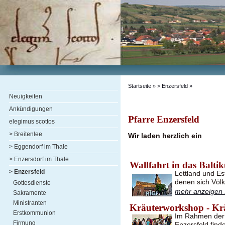
Startseite
» > Enzersfeld »
Neuigkeiten
Ankündigungen
Pfarre Enzersfeld
elegimus scottos
> Breitenlee
Wir laden herzlich ein
> Eggendorf im Thale
> Enzersdorf im Thale
Wallfahrt in das Balti
> Enzersfeld
Lettland und Es
denen sich Völ
Gottesdienste
mehr anzeigen .
Sakramente
Ministranten
Kräuterworkshop - Kr
Erstkommunion
Im Rahmen der 
Firmung
Enzersfeld find