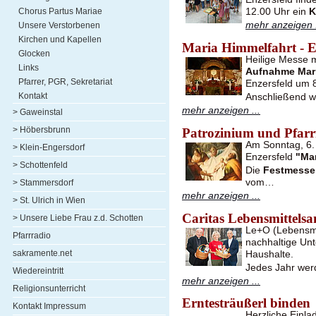
12.00 Uhr ein
K
Chorus Partus Mariae
mehr anzeigen .
Unsere Verstorbenen
Kirchen und Kapellen
Maria Himmelfahrt - E
Glocken
Heilige Messe 
Links
Aufnahme Mari
Pfarrer, PGR, Sekretariat
Enzersfeld um 8
Kontakt
Anschließend w
mehr anzeigen ...
> Gaweinstal
> Höbersbrunn
Patrozinium und Pfarrf
Am Sonntag, 6. 
> Klein-Engersdorf
Enzersfeld
"Ma
> Schottenfeld
Die
Festmesse
vom…
> Stammersdorf
mehr anzeigen ...
> St. Ulrich in Wien
Caritas Lebensmittel
> Unsere Liebe Frau z.d. Schotten
Le+O (Lebensmit
Pfarrradio
nachhaltige Unt
sakramente.net
Haushalte.
Jedes Jahr wer
Wiedereintritt
mehr anzeigen ...
Religionsunterricht
Erntesträußerl binden
Kontakt Impressum
Herzliche Einl