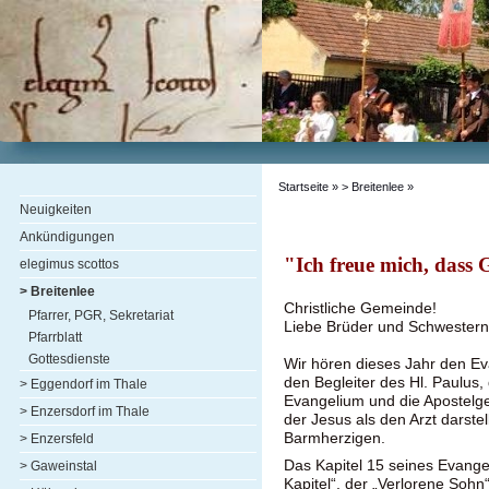
Startseite
»
> Breitenlee
»
Neuigkeiten
Ankündigungen
"Ich freue mich, dass 
elegimus scottos
> Breitenlee
Christliche Gemeinde!
Pfarrer, PGR, Sekretariat
Liebe Brüder und Schwestern
Pfarrblatt
Gottesdienste
Wir hören dieses Jahr den Ev
den Begleiter des Hl. Paulus,
> Eggendorf im Thale
Evangelium und die Apostelge
> Enzersdorf im Thale
der Jesus als den Arzt darstel
Barmherzigen.
> Enzersfeld
Das Kapitel 15 seines Evange
> Gaweinstal
Kapitel“, der „Verlorene Sohn