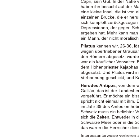
Capri, sein Gut. In der Nähe 
haben ihn besucht auf der Mat
eine kleine Insel, die ist vo
einzelnen Brücke, die er heru
sich komplett zurückgezogen 
Depressionen, der gegen Sch
ergeben hat. Mehr kann man ni
ein Mann, der nicht moralisc
Pilatus
kennen wir, 26-36, lö
wegen übertriebener Grausam
den Römern abgesetzt wurde. 
war ein käuflicher Verwalter. 
dem Hohenpriester Kajaphas 
abgesetzt. Und Pilatus wird i
Verbannung geschickt, und Ka
Herodes Antipas
, von dem w
Galiläa, das ist der Landesh
vorgeführt. Er möchte ein bi
spricht nicht einmal mit ihm. 
im Jahr 39 des Amtes enthobe
Schweiz muss ein beliebter 
sich die Zeiten. Entweder in
Schwarze Meer oder in die S
das waren die Herrscher dies
Interessanterweise verlieren a