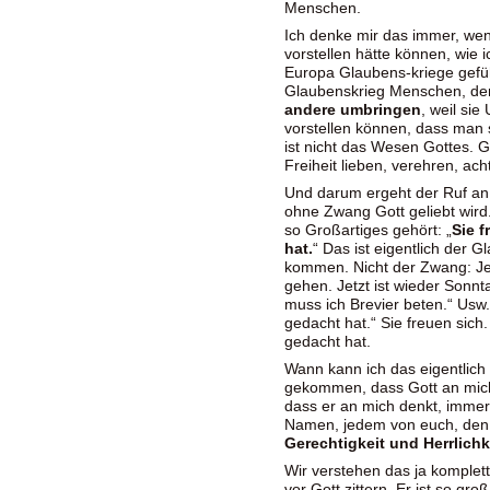
Menschen.
Ich denke mir das immer, wen
vorstellen hätte können, wie i
Europa Glaubens-kriege gefüh
Glaubenskrieg Menschen, d
andere umbringen
, weil sie
vorstellen können, dass man
ist nicht das Wesen Gottes. Got
Freiheit lieben, verehren, ach
Und darum ergeht der Ruf an 
ohne Zwang Gott geliebt wird
so Großartiges gehört: „
Sie f
hat.
“ Das ist eigentlich der 
kommen. Nicht der Zwang: Jet
gehen. Jetzt ist wieder Sonnt
muss ich Brevier beten.“ Usw.
gedacht hat.“ Sie freuen sich
gedacht hat.
Wann kann ich das eigentlich
gekommen, dass Gott an mich 
dass er an mich denkt, immer 
Namen, jedem von euch, den 
Gerechtigkeit und Herrlichk
Wir verstehen das ja komplett
vor Gott zittern. Er ist so gro