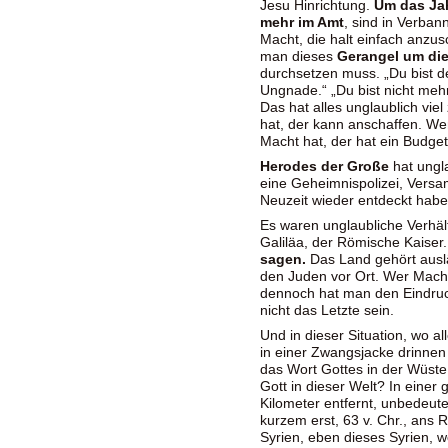
Jesu Hinrichtung.
Um das Jah
mehr im Amt
, sind in Verban
Macht, die halt einfach anzus
man dieses
Gerangel um die
durchsetzen muss. „Du bist de
Ungnade.“ „Du bist nicht meh
Das hat alles unglaublich vie
hat, der kann anschaffen. Wer
Macht hat, der hat ein Budge
Herodes der Große
hat ungl
eine Geheimnispolizei, Versam
Neuzeit wieder entdeckt hab
Es waren unglaubliche Verhäl
Galiläa, der Römische Kaiser
sagen.
Das Land gehört ausl
den Juden vor Ort. Wer Macht
dennoch hat man den Eindruc
nicht das Letzte sein.
Und in dieser Situation, wo al
in einer Zwangsjacke drinnen 
das Wort Gottes in der Wüste
Gott in dieser Welt? In einer
Kilometer entfernt, unbedeute
kurzem erst, 63 v. Chr., ans
Syrien, eben dieses Syrien, w