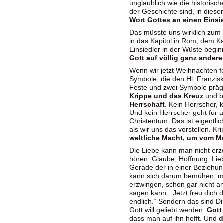
unglaublich wie die historisc
der Geschichte sind, in diese
Wort Gottes an einen Einsi
Das müsste uns wirklich zum 
in das Kapitol in Rom, dem Ka
Einsiedler in der Wüste begi
Gott auf völlig ganz andere
Wenn wir jetzt Weihnachten f
Symbole, die den Hl. Franzis
Feste und zwei Symbole präg
Krippe und das Kreuz
und b
Herrschaft
. Kein Herrscher, 
Und kein Herrscher geht für 
Christentum. Das ist eigentlic
als wir uns das vorstellen. K
weltliche Macht, um vom M
Die Liebe kann man nicht erz
hören. Glaube, Hoffnung, Lie
Gerade der in einer Beziehung
kann sich darum bemühen, m
erzwingen, schon gar nicht a
sagen kann: „Jetzt freu dich 
endlich.“ Sondern das sind 
Gott will geliebt werden.
Gott
dass man auf ihn hofft. Und
d