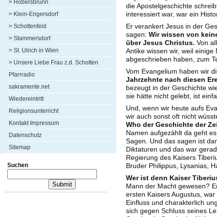
> Höbersbrunn
die Apostelgeschichte schreibt
interessiert war, war ein Histo
> Klein-Engersdorf
Er verankert Jesus in der Ge
> Schottenfeld
sagen:
Wir wissen von keine
> Stammersdorf
über Jesus Christus.
Von all
> St. Ulrich in Wien
Antike wissen wir, weil einig
abgeschrieben haben, zum Te
> Unsere Liebe Frau z.d. Schotten
Vom Evangelium haben wir di
Pfarrradio
Jahrzehnte nach diesen Ere
sakramente.net
bezeugt in der Geschichte wie
sie hätte nicht gelebt, ist ein
Wiedereintritt
Und, wenn wir heute aufs Ev
Religionsunterricht
wir auch sonst oft nicht wüs
Kontakt Impressum
Who der Geschichte der Ze
Namen aufgezählt da geht es
Datenschutz
Sagen. Und das sagen ist da
Sitemap
Diktaturen und das war gerad
Regierung des Kaisers Tiberiu
Suchen
Bruder Philippus, Lysanias, 
Wer ist denn Kaiser Tiberiu
Mann der Macht gewesen? Er 
ersten Kaisers Augustus, war 
Einfluss und charakterlich un
sich gegen Schluss seines Le