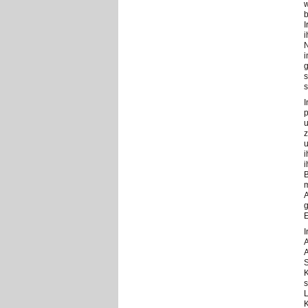
w
b
I
i
N
i
g
s
s
I
p
u
z
u
i
i
B
m
A
g
I
A
A
S
K
s
L
K