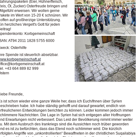
ahrungspaketen (Eier, Hühnerfleisch,
eis, Öl, Zucker) Osterfreude bringen und
itgefühl erweisen. Wir wollen gerne
akete im Wert von 15-20 € schnüren. Wir
offen auf großherzige Unterstützung.
in herzliches Vergelt's Gott für jeden
eitrag!
Spendenkonto: Korbgemeinschaft
IBAN: AT94 2011 1828 5755 6000
weck: Osterhilfe
hre Spende ist steuerlich absetzbar.
www.korbgemeinschaft.at
ffice@korbgemeinschaft.at
el. +43 664 889 82 999
stern
Liebe Freunde,
s ist schon wieder eine ganze Weile her, dass ich Euch/Ihnen über Syrien
eschrieben habe. Ich habe ständig gehofft und darauf gewartet, endlich von
rfreulicheren Entwicklungen berichten zu können. Leider kommen jedoch immer
chlimmere Nachrichten. Die Lage in Syrien hat sich entgegen aller Hoffnungen
nd Erwartungen nicht verbessert. Das Leid der Bevölkerung nimmt immer weiter
u. Mit dem Ausbruch des Irankriegs sind die Aussichten noch trüber geworden
nd es ist zu befürchten, dass das Elend noch schlimmer wird. Die kürzlich
rfolgten Angriffe von „unkontrollierten“ Bewaffneten in der christlichen Suqailabiya