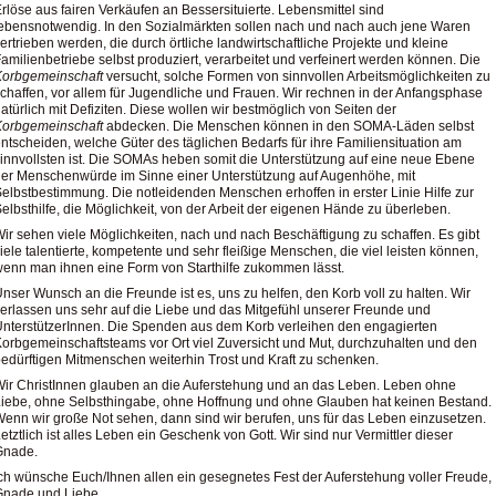
rlöse aus fairen Verkäufen an Bessersituierte. Lebensmittel sind
ebensnotwendig. In den Sozialmärkten sollen nach und nach auch jene Waren
ertrieben werden, die durch örtliche landwirtschaftliche Projekte und kleine
amilienbetriebe selbst produziert, verarbeitet und verfeinert werden können. Die
Korbgemeinschaft
versucht, solche Formen von sinnvollen Arbeitsmöglichkeiten zu
chaffen, vor allem für Jugendliche und Frauen. Wir rechnen in der Anfangsphase
atürlich mit Defiziten. Diese wollen wir bestmöglich von Seiten der
Korbgemeinschaft
abdecken. Die Menschen können in den SOMA-Läden selbst
ntscheiden, welche Güter des täglichen Bedarfs für ihre Familiensituation am
innvollsten ist. Die SOMAs heben somit die Unterstützung auf eine neue Ebene
er Menschenwürde im Sinne einer Unterstützung auf Augenhöhe, mit
elbstbestimmung. Die notleidenden Menschen erhoffen in erster Linie Hilfe zur
elbsthilfe, die Möglichkeit, von der Arbeit der eigenen Hände zu überleben.
ir sehen viele Möglichkeiten, nach und nach Beschäftigung zu schaffen. Es gibt
iele talentierte, kompetente und sehr fleißige Menschen, die viel leisten können,
enn man ihnen eine Form von Starthilfe zukommen lässt.
nser Wunsch an die Freunde ist es, uns zu helfen, den Korb voll zu halten. Wir
erlassen uns sehr auf die Liebe und das Mitgefühl unserer Freunde und
nterstützerInnen. Die Spenden aus dem Korb verleihen den engagierten
orbgemeinschaftsteams vor Ort viel Zuversicht und Mut, durchzuhalten und den
edürftigen Mitmenschen weiterhin Trost und Kraft zu schenken.
ir ChristInnen glauben an die Auferstehung und an das Leben. Leben ohne
iebe, ohne Selbsthingabe, ohne Hoffnung und ohne Glauben hat keinen Bestand.
enn wir große Not sehen, dann sind wir berufen, uns für das Leben einzusetzen.
etztlich ist alles Leben ein Geschenk von Gott. Wir sind nur Vermittler dieser
Gnade.
ch wünsche Euch/Ihnen allen ein gesegnetes Fest der Auferstehung voller Freude,
Gnade und Liebe.