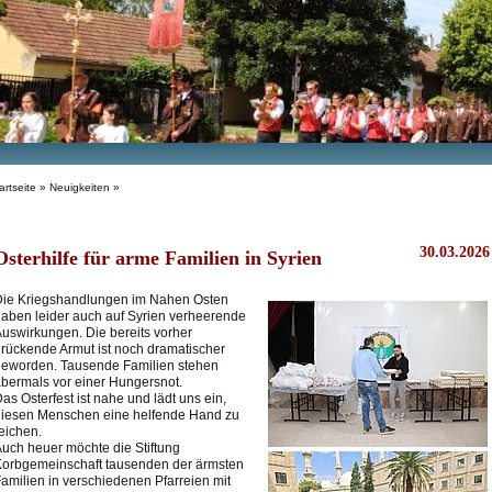
artseite
»
Neuigkeiten
»
30.03.2026
Osterhilfe für arme Familien in Syrien
Die Kriegshandlungen im Nahen Osten
aben leider auch auf Syrien verheerende
uswirkungen. Die bereits vorher
rückende Armut ist noch dramatischer
geworden. Tausende Familien stehen
bermals vor einer Hungersnot.
as Osterfest ist nahe und lädt uns ein,
diesen Menschen eine helfende Hand zu
eichen.
uch heuer möchte die Stiftung
orbgemeinschaft tausenden der ärmsten
amilien in verschiedenen Pfarreien mit