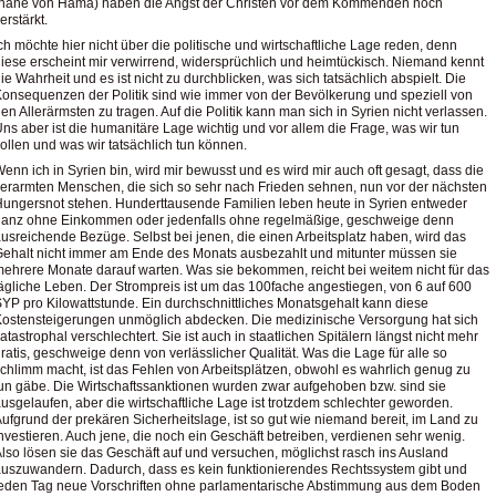
(nahe von Hama) haben die Angst der Christen vor dem Kommenden noch
erstärkt.
ch möchte hier nicht über die politische und wirtschaftliche Lage reden, denn
iese erscheint mir verwirrend, widersprüchlich und heimtückisch. Niemand kennt
ie Wahrheit und es ist nicht zu durchblicken, was sich tatsächlich abspielt. Die
onsequenzen der Politik sind wie immer von der Bevölkerung und speziell von
en Allerärmsten zu tragen. Auf die Politik kann man sich in Syrien nicht verlassen.
ns aber ist die humanitäre Lage wichtig und vor allem die Frage, was wir tun
ollen und was wir tatsächlich tun können.
enn ich in Syrien bin, wird mir bewusst und es wird mir auch oft gesagt, dass die
erarmten Menschen, die sich so sehr nach Frieden sehnen, nun vor der nächsten
ungersnot stehen. Hunderttausende Familien leben heute in Syrien entweder
ganz ohne Einkommen oder jedenfalls ohne regelmäßige, geschweige denn
usreichende Bezüge. Selbst bei jenen, die einen Arbeitsplatz haben, wird das
ehalt nicht immer am Ende des Monats ausbezahlt und mitunter müssen sie
ehrere Monate darauf warten. Was sie bekommen, reicht bei weitem nicht für das
ägliche Leben. Der Strompreis ist um das 100fache angestiegen, von 6 auf 600
YP pro Kilowattstunde. Ein durchschnittliches Monatsgehalt kann diese
ostensteigerungen unmöglich abdecken. Die medizinische Versorgung hat sich
atastrophal verschlechtert. Sie ist auch in staatlichen Spitälern längst nicht mehr
ratis, geschweige denn von verlässlicher Qualität. Was die Lage für alle so
chlimm macht, ist das Fehlen von Arbeitsplätzen, obwohl es wahrlich genug zu
un gäbe. Die Wirtschaftssanktionen wurden zwar aufgehoben bzw. sind sie
usgelaufen, aber die wirtschaftliche Lage ist trotzdem schlechter geworden.
ufgrund der prekären Sicherheitslage, ist so gut wie niemand bereit, im Land zu
nvestieren. Auch jene, die noch ein Geschäft betreiben, verdienen sehr wenig.
lso lösen sie das Geschäft auf und versuchen, möglichst rasch ins Ausland
uszuwandern. Dadurch, dass es kein funktionierendes Rechtssystem gibt und
eden Tag neue Vorschriften ohne parlamentarische Abstimmung aus dem Boden