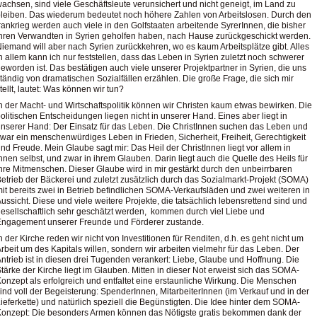
achsen, sind viele Geschäftsleute verunsichert und nicht geneigt, im Land zu
leiben. Das wiederum bedeutet noch höhere Zahlen von Arbeitslosen. Durch den
rankrieg werden auch viele in den Golfstaaten arbeitende SyrerInnen, die bisher
hren Verwandten in Syrien geholfen haben, nach Hause zurückgeschickt werden.
iemand will aber nach Syrien zurückkehren, wo es kaum Arbeitsplätze gibt. Alles
n allem kann ich nur feststellen, dass das Leben in Syrien zuletzt noch schwerer
eworden ist. Das bestätigen auch viele unserer Projektpartner in Syrien, die uns
tändig von dramatischen Sozialfällen erzählen. Die große Frage, die sich mir
tellt, lautet: Was können wir tun?
n der Macht- und Wirtschaftspolitik können wir Christen kaum etwas bewirken. Die
olitischen Entscheidungen liegen nicht in unserer Hand. Eines aber liegt in
nserer Hand: Der Einsatz für das Leben. Die ChristInnen suchen das Leben und
war ein menschenwürdiges Leben in Frieden, Sicherheit, Freiheit, Gerechtigkeit
nd Freude. Mein Glaube sagt mir: Das Heil der ChristInnen liegt vor allem in
hnen selbst, und zwar in ihrem Glauben. Darin liegt auch die Quelle des Heils für
hre Mitmenschen. Dieser Glaube wird in mir gestärkt durch den unbeirrbaren
etrieb der Bäckerei und zuletzt zusätzlich durch das Sozialmarkt-Projekt (SOMA)
it bereits zwei in Betrieb befindlichen SOMA-Verkaufsläden und zwei weiteren in
ussicht. Diese und viele weitere Projekte, die tatsächlich lebensrettend sind und
esellschaftlich sehr geschätzt werden, kommen durch viel Liebe und
Engagement unserer Freunde und Förderer zustande.
n der Kirche reden wir nicht von Investitionen für Renditen, d.h. es geht nicht um
rbeit um des Kapitals willen, sondern wir arbeiten vielmehr für das Leben. Der
ntrieb ist in diesen drei Tugenden verankert: Liebe, Glaube und Hoffnung. Die
tärke der Kirche liegt im Glauben. Mitten in dieser Not erweist sich das SOMA-
onzept als erfolgreich und entfaltet eine erstaunliche Wirkung. Die Menschen
ind voll der Begeisterung: SpenderInnen, MitarbeiterInnen (im Verkauf und in der
ieferkette) und natürlich speziell die Begünstigten. Die Idee hinter dem SOMA-
onzept: Die besonders Armen können das Nötigste gratis bekommen dank der