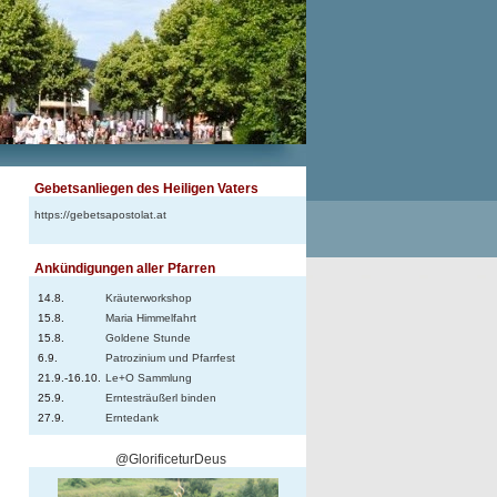
Gebetsanliegen des Heiligen Vaters
https://gebetsapostolat.at
Ankündigungen aller Pfarren
14.8.
Kräuterworkshop
15.8.
Maria Himmelfahrt
15.8.
Goldene Stunde
6.9.
Patrozinium und Pfarrfest
21.9.-16.10.
Le+O Sammlung
25.9.
Erntesträußerl binden
27.9.
Erntedank
@GlorificeturDeus