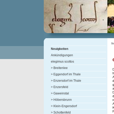
St
Neuigkeiten
Ankündigungen
elegimus scottos
> Breitenlee
h
> Eggendorf im Thale
A
> Enzersdorf im Thale
d
> Enzersfeld
a
D
> Gaweinstal
> Höbersbrunn
r
A
> Klein-Engersdorf
K
F
> Schottenfeld