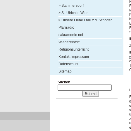
N
> Stammersdorf
R
M
> St. Ulrich in Wien
P
h
> Unsere Liebe Frau z.d. Schotten
E
Pfarrradio
B
sakramente.net
Wiedereintritt
Z
Religionsunterricht
I
Kontakt Impressum
o
Datenschutz
T
O
Sitemap
Suchen
E
g
e
s
u
z
u
e