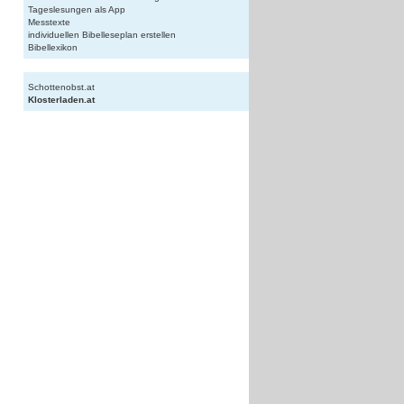
Tageslesungen als App
Messtexte
individuellen Bibelleseplan erstellen
Bibellexikon
Schottenobst.at
Klosterladen.at