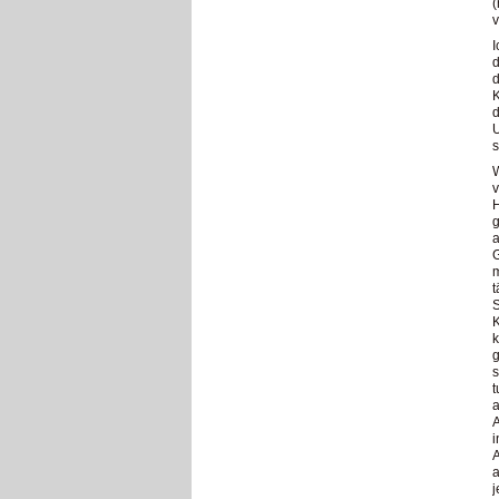
v
I
d
d
K
d
U
s
W
v
H
a
G
m
t
S
K
k
g
s
t
a
A
i
A
a
j