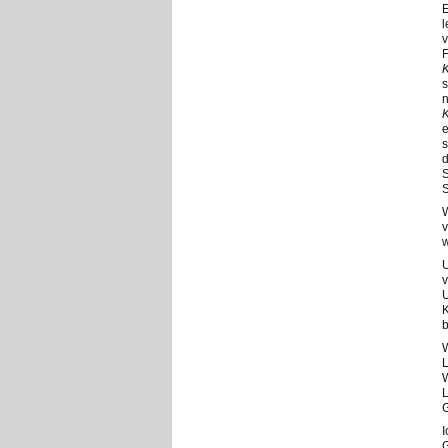
E
l
v
F
s
n
e
s
d
S
S
W
v
w
U
v
U
K
b
W
L
W
L
I