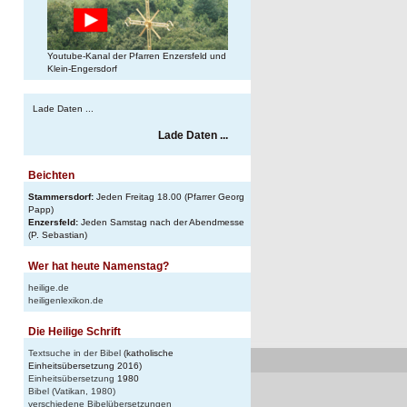
Youtube-Kanal der Pfarren Enzersfeld und
Klein-Engersdorf
Lade Daten ...
Lade Daten ...
Beichten
Stammersdorf:
Jeden Freitag 18.00 (Pfarrer Georg
Papp)
Enzersfeld:
Jeden Samstag nach der Abendmesse
(P. Sebastian)
Wer hat heute Namenstag?
heilige.de
heiligenlexikon.de
Die Heilige Schrift
Textsuche in der Bibel
(katholische
Einheitsübersetzung 2016)
Einheitsübersetzung
1980
Bibel (Vatikan, 1980)
verschiedene Bibelübersetzungen