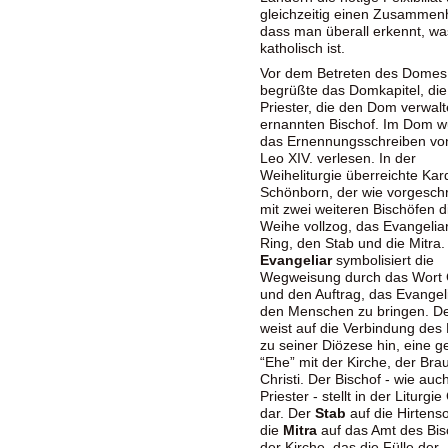
gleichzeitig einen Zusammenh
dass man überall erkennt, wa
katholisch ist.
Vor dem Betreten des Domes
begrüßte das Domkapitel, die
Priester, die den Dom verwal
ernannten Bischof. Im Dom 
das Ernennungsschreiben vo
Leo XIV. verlesen. In der
Weiheliturgie überreichte Kar
Schönborn, der wie vorgesch
mit zwei weiteren Bischöfen d
Weihe vollzog, das Evangelia
Ring, den Stab und die Mitra
Evangeliar
symbolisiert die
Wegweisung durch das Wort 
und den Auftrag, das Evange
den Menschen zu bringen. D
weist auf die Verbindung des 
zu seiner Diözese hin, eine ge
“Ehe” mit der Kirche, der Brau
Christi. Der Bischof - wie auc
Priester - stellt in der Liturgie
dar. Der
Stab
auf die Hirtens
die
Mitra
auf das Amt des Bis
der Kirche, das die Fülle der