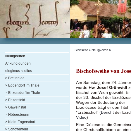
Startseite
»
Neuigkeiten
»
Neuigkeiten
Ankündigungen
Bischofsweihe von Jos
elegimus scottos
> Breitenlee
Am Samstag, dem 24. Jänne
> Eggendorf im Thale
wurde
Hw. Josef Grünwidl
z
Bischof von Wien geweiht. Er 
> Enzersdorf im Thale
der 33. Bischof der Erzdiöze
> Enzersfeld
Wegen der Bedeutung der
Erzdiözese trägt er den Titel
> Gaweinstal
“Erzbischof” (
Bericht
der Erzd
> Höbersbrunn
Video
)
> Klein-Engersdorf
Eine Diözese ist die Gemeins
> Schottenfeld
der Chrstusgläubigen an eine