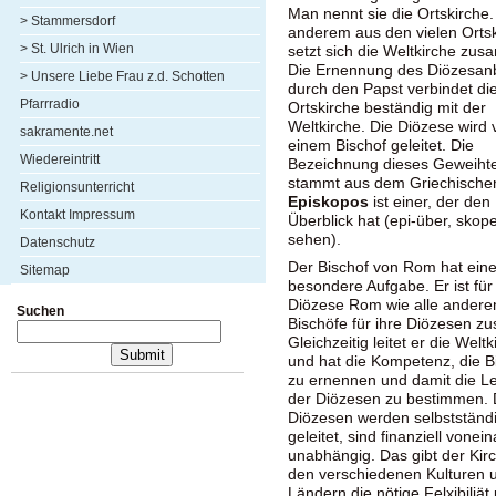
Man nennt sie die Ortskirche.
> Stammersdorf
anderem aus den vielen Orts
> St. Ulrich in Wien
setzt sich die Weltkirche zu
Die Ernennung des Diözesan
> Unsere Liebe Frau z.d. Schotten
durch den Papst verbindet di
Pfarrradio
Ortskirche beständig mit der
Weltkirche. Die Diözese wird 
sakramente.net
einem Bischof geleitet. Die
Wiedereintritt
Bezeichnung dieses Geweiht
stammt aus dem Griechische
Religionsunterricht
Episkopos
ist einer, der den
Kontakt Impressum
Überblick hat (epi-über, skope
sehen).
Datenschutz
Der Bischof von Rom hat ein
Sitemap
besondere Aufgabe. Er ist für
Diözese Rom wie alle andere
Suchen
Bischöfe für ihre Diözesen zu
Gleichzeitig leitet er die Weltk
und hat die Kompetenz, die B
zu ernennen und damit die Le
der Diözesen zu bestimmen. 
Diözesen werden selbstständ
geleitet, sind finanziell vonei
unabhängig. Das gibt der Kirc
den verschiedenen Kulturen 
Ländern die nötige Felxibiliät