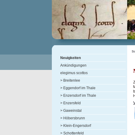
St
Neuigkeiten
Ankündigungen
elegimus scottos
> Breitenlee
Z
M
> Eggendorf im Thale
b
> Enzersdorf im Thale
> Enzersfeld
> Gaweinstal
> Höbersbrunn
> Klein-Engersdorf
> Schottenfeld