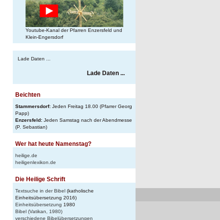
n
Youtube-Kanal der Pfarren Enzersfeld und
Klein-Engersdorf
Lade Daten ...
Lade Daten ...
Beichten
Stammersdorf:
Jeden Freitag 18.00 (Pfarrer Georg
Papp)
Enzersfeld:
Jeden Samstag nach der Abendmesse
(P. Sebastian)
Wer hat heute Namenstag?
heilige.de
heiligenlexikon.de
Die Heilige Schrift
Textsuche in der Bibel
(katholische
Einheitsübersetzung 2016)
Einheitsübersetzung
1980
Bibel (Vatikan, 1980)
verschiedene Bibelübersetzungen