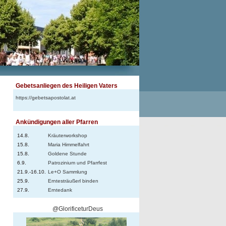
Gebetsanliegen des Heiligen Vaters
https://gebetsapostolat.at
Ankündigungen aller Pfarren
14.8.
Kräuterworkshop
15.8.
Maria Himmelfahrt
15.8.
Goldene Stunde
6.9.
Patrozinium und Pfarrfest
21.9.-16.10.
Le+O Sammlung
25.9.
Erntesträußerl binden
27.9.
Erntedank
@GlorificeturDeus