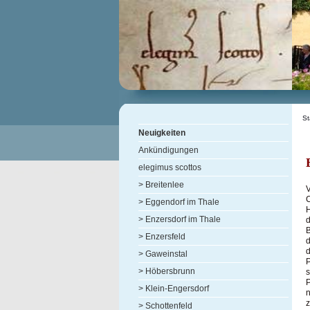
St
Neuigkeiten
Ankündigungen
elegimus scottos
> Breitenlee
V
C
> Eggendorf im Thale
H
> Enzersdorf im Thale
B
> Enzersfeld
d
d
> Gaweinstal
P
> Höbersbrunn
s
P
> Klein-Engersdorf
n
z
> Schottenfeld