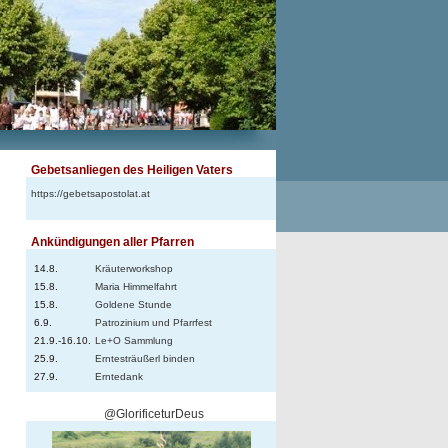
Gebetsanliegen des Heiligen Vaters
https://gebetsapostolat.at
Ankündigungen aller Pfarren
14.8.
Kräuterworkshop
15.8.
Maria Himmelfahrt
15.8.
Goldene Stunde
6.9.
Patrozinium und Pfarrfest
21.9.-16.10.
Le+O Sammlung
25.9.
Erntesträußerl binden
27.9.
Erntedank
@GlorificeturDeus