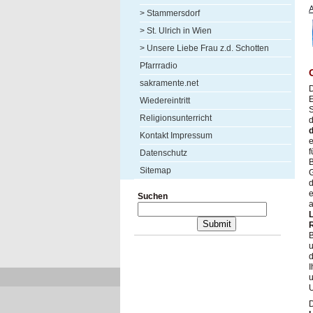
A
> Stammersdorf
> St. Ulrich in Wien
> Unsere Liebe Frau z.d. Schotten
Pfarrradio
sakramente.net
Wiedereintritt
S
Religionsunterricht
d
Kontakt Impressum
f
Datenschutz
B
Sitemap
G
d
e
Suchen
a
B
u
d
I
u
D