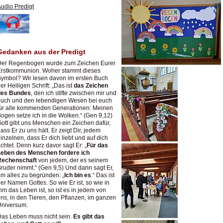
udio Predigt
Gedanken aus der Predigt
Der Regenbogen wurde zum Zeichen Eurer
Erstkommunion. Woher stammt dieses
ymbol? Wir lesen davon im ersten Buch
er Heiligen Schrift: „Das ist
das Zeichen
des Bundes
, den ich stifte zwischen mir und
euch und den lebendigen Wesen bei euch
ür alle kommenden Generationen: Meinen
ogen setze ich in die Wolken.“ (Gen 9,12)
ott gibt uns Menschen ein Zeichen dafür,
ass Er zu uns hält. Er zeigt Dir, jedem
inzelnen, dass Er dich liebt und auf dich
chtet. Denn kurz davor sagt Er: „
Für das
Leben des Menschen fordere ich
Rechenschaft
von jedem, der es seinem
ruder nimmt.“ (Gen 9,5) Und dann sagt Er,
m alles zu begründen: „
Ich bin es
.“ Das ist
er Namen Gottes. So wie Er ist, so wie in
hm das Leben ist, so ist es in jedem von
ns, in den Tieren, den Pflanzen, im ganzen
Universum.
as Leben muss nicht sein.
Es gibt das