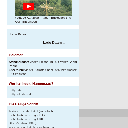
Youtube-Kanal der Pfarren Enzersfeld und
Klein-Engersdorf
Lade Daten ...
Lade Daten ...
Beichten
Stammersdorf:
Jeden Freitag 18.00 (Pfarrer Georg
Papp)
Enzersfeld:
Jeden Samstag nach der Abendmesse
(P. Sebastian)
Wer hat heute Namenstag?
heilige.de
heiligenlexikon.de
Die Heilige Schrift
Textsuche in der Bibel
(katholische
Einheitsübersetzung 2016)
Einheitsübersetzung
1980
Bibel (Vatikan, 1980)
verschiedene Bibelübersetzungen