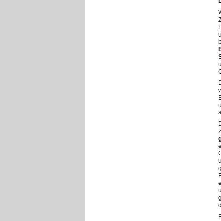
L
Z
E
u
b
E
u
G
D
w
u
a
D
Z
e
C
u
g
F
e
u
g
d