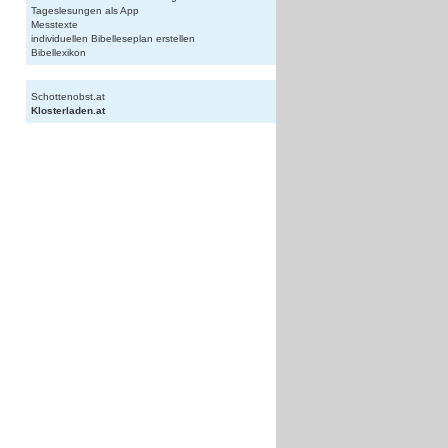
Tageslesungen als App
Messtexte
individuellen Bibelleseplan erstellen
Bibellexikon
Schottenobst.at
Klosterladen.at