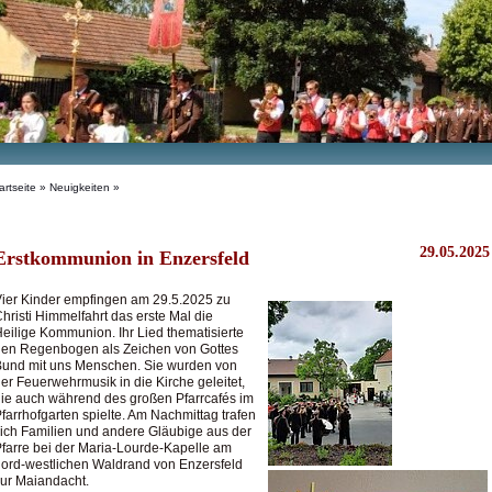
artseite
»
Neuigkeiten
»
29.05.2025
Erstkommunion in Enzersfeld
ier Kinder empfingen am 29.5.2025 zu
hristi Himmelfahrt das erste Mal die
eilige Kommunion. Ihr Lied thematisierte
den Regenbogen als Zeichen von Gottes
und mit uns Menschen. Sie wurden von
er Feuerwehrmusik in die Kirche geleitet,
ie auch während des großen Pfarrcafés im
farrhofgarten spielte. Am Nachmittag trafen
ich Familien und andere Gläubige aus der
farre bei der Maria-Lourde-Kapelle am
ord-westlichen Waldrand von Enzersfeld
ur Maiandacht.