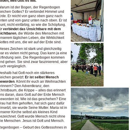
eben, weil Gott es will.
Warum ist der Bogen, der Regenbogen
eichen Gottes? Er verbindet Himmel und
rde. Er reicht von ganz oben ganz nach
nten und von ganz unten nach oben. Er ist
unt, nicht einfärbig, so wie die Schöpfung.
r verbindet das Unsichtbare mit dem
Sichtbaren
, die Würde des Menschen mit
nserem täglichen Leben, die Wirklichkeit
ottes mit uns, die wir auf der Erde sind.
ieses Zeichen ist stark und gleichzeitig
ar es vielen nicht genug. Das kann ja eine
Erfindung sein. Die Regenbogen kommen
nd gehen. Sie sind zwar faszinierend, aber
uch vergänglich.
eshalb hat Gott noch ein stärkeres
eichen gesetzt:
Er ist selbst Mensch
geworden
. Könnt ihr euch an Weihnachten
rinnern? Den Adventkranz, den
hristbaum, die Krippe – alles das erinnert
ns daran, dass Gott auf der Erde Mensch
eworden ist. Wie ist das geschehen? Eine
rau hat Ihm geholfen, hat sich ganz dafür
insetzt, sie wurde Seine Mutter. Maria ist in
nserer Kirche selbst als kleines Kind
ezeichnet. Gott wurde Mensch nicht ohne
ie Menschen. Jesus ist Gott und Mensch.
Regenbogen – Geburt des Gottessohnes in