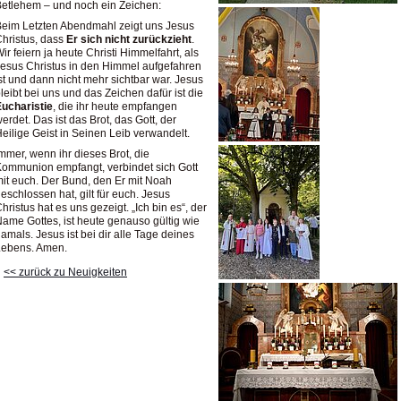
etlehem – und noch ein Zeichen:
eim Letzten Abendmahl zeigt uns Jesus
hristus, dass
Er sich nicht zurückzieht
.
ir feiern ja heute Christi Himmelfahrt, als
esus Christus in den Himmel aufgefahren
st und dann nicht mehr sichtbar war. Jesus
leibt bei uns und das Zeichen dafür ist die
ucharistie
, die ihr heute empfangen
erdet. Das ist das Brot, das Gott, der
eilige Geist in Seinen Leib verwandelt.
mmer, wenn ihr dieses Brot, die
ommunion empfangt, verbindet sich Gott
it euch. Der Bund, den Er mit Noah
eschlossen hat, gilt für euch. Jesus
hristus hat es uns gezeigt. „Ich bin es“, der
ame Gottes, ist heute genauso gültig wie
amals. Jesus ist bei dir alle Tage deines
Lebens. Amen.
<< zurück zu Neuigkeiten