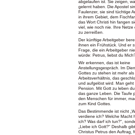
abgelaufen ist. Sie zeigen, wa
gelernt haben. Die Apostel si
Faulenzer, sie sind tüchtige A
in ihrem Gebiet, dem Fischfa
das Wort Christi hin fangen si
viel, wie noch nie. Ihre Netze
zu zerreißen.
Der künftige Arbeitgeber berei
ihnen ein Frühstück. Und er st
Frage, die ein Arbeitgeber nie
würde: Petrus, liebst du Mich
Wir erkennen, das ist keine
Anstellungsgespräch. Im Dien
Gottes zu stehen ist mehr als
Arbeitsverhältnis, das geschl
und aufgelöst wird. Man geht 
Pension. Mit Gott zu leben du
das ganze Leben. Die Taufe 
den Menschen für immer, mac
zum Kind Gottes.
Das Bestimmende ist nicht „
verdiene ich? Welche Macht 
ich? Was darf ich tun?“, sond
„Liebe ich Gott?“ Deshalb gib
Christus Petrus den Auftrag, f