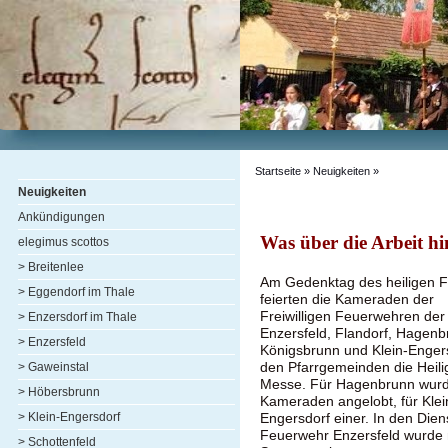
Startseite
»
Neuigkeiten
»
Neuigkeiten
Ankündigungen
Was über die Arbeit h
elegimus scottos
> Breitenlee
Am Gedenktag des heiligen F
> Eggendorf im Thale
feierten die Kameraden der
Freiwilligen Feuerwehren der
> Enzersdorf im Thale
Enzersfeld, Flandorf, Hagenb
> Enzersfeld
Königsbrunn und Klein-Engers
den Pfarrgemeinden die Heili
> Gaweinstal
Messe. Für Hagenbrunn wur
> Höbersbrunn
Kameraden angelobt, für Klei
> Klein-Engersdorf
Engersdorf einer. In den Dien
Feuerwehr Enzersfeld wurde 
> Schottenfeld