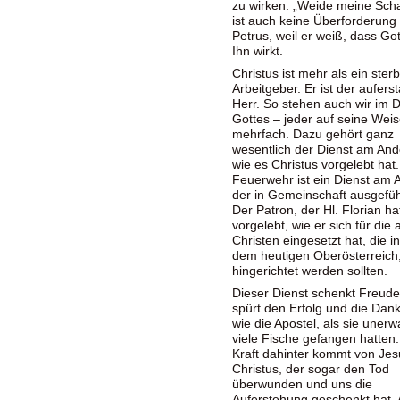
zu wirken: „Weide meine Scha
ist auch keine Überforderung 
Petrus, weil er weiß, dass Go
Ihn wirkt.
Christus ist mehr als ein sterb
Arbeitgeber. Er ist der aufer
Herr. So stehen auch wir im D
Gottes – jeder auf seine Weis
mehrfach. Dazu gehört ganz
wesentlich der Dienst am And
wie es Christus vorgelebt hat.
Feuerwehr ist ein Dienst am 
der in Gemeinschaft ausgefüh
Der Patron, der Hl. Florian ha
vorgelebt, wie er sich für die
Christen eingesetzt hat, die i
dem heutigen Oberösterreich
hingerichtet werden sollten.
Dieser Dienst schenkt Freud
spürt den Erfolg und die Dank
wie die Apostel, als sie unerw
viele Fische gefangen hatten.
Kraft dahinter kommt von Jes
Christus, der sogar den Tod
überwunden und uns die
Auferstehung geschenkt hat.