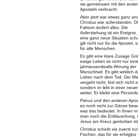
sie gemeinsam mit den ande
Aposteln verbracht.
Aber jetzt war etwas ganz an
Christus war auferstanden. D
Faktum ändert alles. Die
Auferstehung ist ein Ereignis,
eine ganz neue Situation scha
gilt nicht nur für die Apostel,
für alle Menschen.
Es gibt eine klare Zusage Go
ewige Leben ist nicht nur ein
jahrtausendealte Ahnung der
Menschheit. Es gibt wirklich 
Leben nach dem Tod. Der M
vergeht nicht, löst sich nicht a
sondern er lebt in einer neu
weiter. Er bleibt eine Persönli
Petrus und den anderen Apos
es noch nicht zur Gänze bewu
was das bedeutet. In ihnen m
man noch die Enttäuschung, 
Jesus am Kreuz gestorben is
Christus schickt sie zuerst z
Fischen, das für sie erfolglos