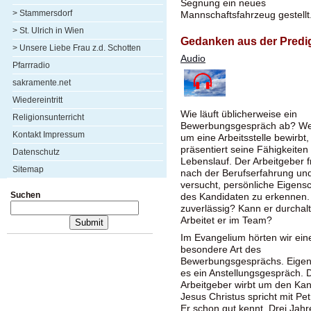
Segnung ein neues
> Stammersdorf
Mannschaftsfahrzeug gestellt
> St. Ulrich in Wien
Gedanken aus der Predi
> Unsere Liebe Frau z.d. Schotten
Audio
Pfarrradio
sakramente.net
Wiedereintritt
Wie läuft üblicherweise ein
Religionsunterricht
Bewerbungsgespräch ab? We
Kontakt Impressum
um eine Arbeitsstelle bewirbt,
präsentiert seine Fähigkeiten
Datenschutz
Lebenslauf. Der Arbeitgeber f
Sitemap
nach der Berufserfahrung un
versucht, persönliche Eigens
Suchen
des Kandidaten zu erkennen. 
zuverlässig? Kann er durchal
Arbeitet er im Team?
Im Evangelium hörten wir ein
besondere Art des
Bewerbungsgesprächs. Eigentl
es ein Anstellungsgespräch. 
Arbeitgeber wirbt um den Kan
Jesus Christus spricht mit Pe
Er schon gut kennt. Drei Jahr