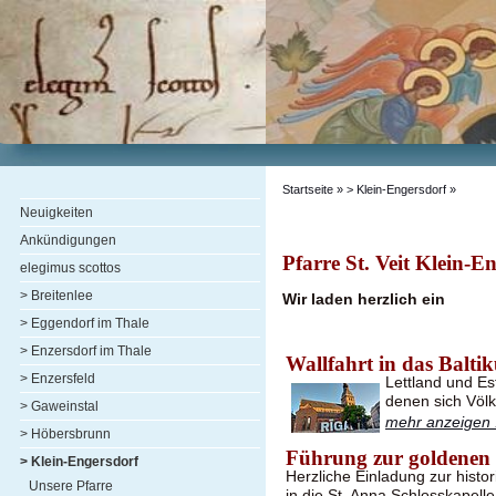
Startseite
» > Klein-Engersdorf »
Neuigkeiten
Ankündigungen
Pfarre St. Veit Klein-E
elegimus scottos
> Breitenlee
Wir laden herzlich ein
> Eggendorf im Thale
> Enzersdorf im Thale
Wallfahrt in das Balti
> Enzersfeld
Lettland und Es
denen sich Völ
> Gaweinstal
mehr anzeigen .
> Höbersbrunn
Führung zur goldenen
> Klein-Engersdorf
Herzliche Einladung zur hist
Unsere Pfarre
in die St. Anna Schlosskapel