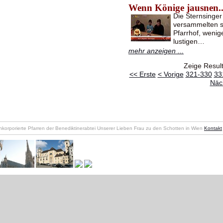
Wenn Könige jausnen..
Die Sternsinger
versammelten s
Pfarrhof, weni
lustigen…
mehr anzeigen ...
Zeige Resul
<< Erste
< Vorige
321-330
33
Näc
nkorporierte Pfarren der Benediktinerabtei Unserer Lieben Frau zu den Schotten in Wien
Kontakt