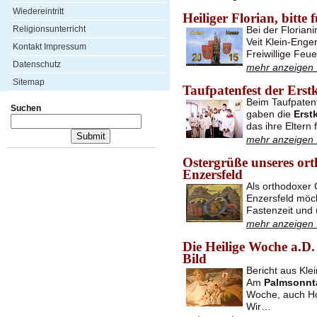
Wiedereintritt
Heiliger Florian, bitte 
Religionsunterricht
Bei der Florian
Veit Klein-Enge
Kontakt Impressum
Freiwillige Fe
Datenschutz
mehr anzeigen .
Sitemap
Taufpatenfest der Er
Beim Taufpatenf
Suchen
gaben die
Erst
das ihre Eltern 
mehr anzeigen .
Ostergrüße unseres ort
Enzersfeld
Als orthodoxer 
Enzersfeld möc
Fastenzeit und
mehr anzeigen .
Die Heilige Woche a.D.
Bild
Bericht aus Kle
Am
Palmsonnt
Woche, auch H
Wir…