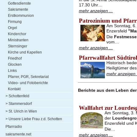
Gottesdienste
17.30 Uhr…
Sakramente
mehr anzeigen ...
Erstkommunion
Patrozinium und Pfarrf
Firmung
Am Sonntag, 6. 
Orgel
Enzersfeld
"Ma
Kinderchor
Die
Festmesse
Ministranten
vom…
Sternsinger
mehr anzeigen ...
Kirche und Kapellen
Pfarrwallfahrt Südtiro
Friedhof
Historisch bede
Glocken
Heiligtümer des
Links
mehr anzeigen .
Pfarrer, PGR, Sekretariat
Video- und Fotoberichte
Kontakt
Berichte aus dem Leben der 
> Schottenfeld
> Stammersdorf
Wallfahrt zur Lourdes
> St. Ulrich in Wien
Am Sonntag, 3. 
der
Lourdesgro
> Unsere Liebe Frau z.d. Schotten
Enzersfeld und K
Pfarrradio
Die…
sakramente.net
mehr anzeigen ...