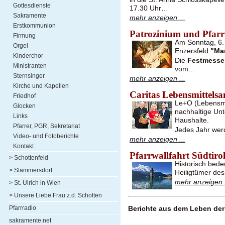
Gottesdienste
17.30 Uhr…
Sakramente
mehr anzeigen ...
Erstkommunion
Patrozinium und Pfarrf
Firmung
Am Sonntag, 6. 
Orgel
Enzersfeld
"Ma
Kinderchor
Die
Festmesse
Ministranten
vom…
Sternsinger
mehr anzeigen ...
Kirche und Kapellen
Caritas Lebensmittel
Friedhof
Le+O (Lebensmit
Glocken
nachhaltige Unt
Links
Haushalte.
Pfarrer, PGR, Sekretariat
Jedes Jahr wer
Video- und Fotoberichte
mehr anzeigen ...
Kontakt
Pfarrwallfahrt Südtiro
> Schottenfeld
Historisch bede
> Stammersdorf
Heiligtümer des
mehr anzeigen .
> St. Ulrich in Wien
> Unsere Liebe Frau z.d. Schotten
Pfarrradio
Berichte aus dem Leben der 
sakramente.net