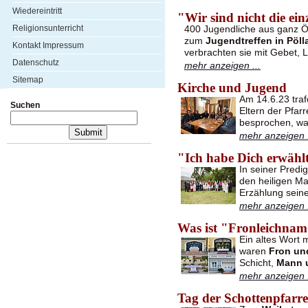
Wiedereintritt
"Wir sind nicht die ein
Religionsunterricht
400 Jugendliche aus ganz Ö
zum
Jugendtreffen in Pöll
Kontakt Impressum
verbrachten sie mit Gebet, 
Datenschutz
mehr anzeigen ...
Sitemap
Kirche und Jugend
Am 14.6.23 traf
Suchen
Eltern der Pfar
besprochen, wa
mehr anzeigen .
"Ich habe Dich erwähl
In seiner Predi
den heiligen Mat
Erzählung sein
mehr anzeigen .
Was ist "Fronleichna
Ein altes Wort m
waren
Fron un
Schicht,
Mann 
mehr anzeigen .
Tag der Schottenpfarr