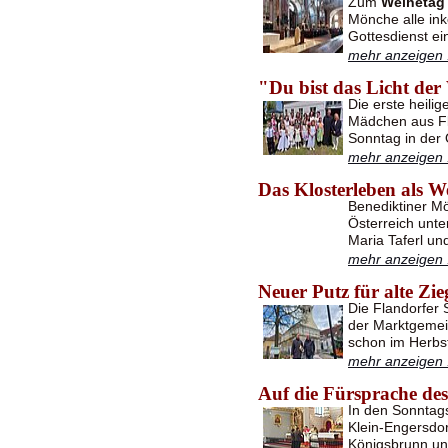
Zum
Weihetag 
Mönche alle ink
Gottesdienst ei
mehr anzeigen .
"Du bist das Licht der
Die erste heil
Mädchen aus Fl
Sonntag in der 
mehr anzeigen .
Das Klosterleben als W
Benediktiner M
Österreich unt
Maria Taferl un
mehr anzeigen .
Neuer Putz für alte Zie
Die Flandorfer 
der Marktgemein
schon im Herb
mehr anzeigen .
Auf die Fürsprache des
In den Sonntag
Klein-Engersdo
Königsbrunn un