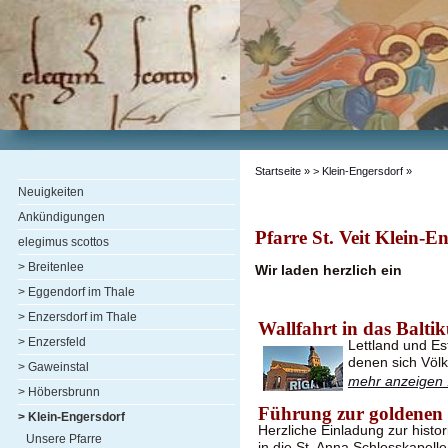
Startseite
» > Klein-Engersdorf »
Neuigkeiten
Ankündigungen
Pfarre St. Veit Klein-E
elegimus scottos
> Breitenlee
Wir laden herzlich ein
> Eggendorf im Thale
> Enzersdorf im Thale
Wallfahrt in das Balti
> Enzersfeld
Lettland und Es
denen sich Völ
> Gaweinstal
mehr anzeigen .
> Höbersbrunn
Führung zur goldenen
> Klein-Engersdorf
Herzliche Einladung zur hist
Unsere Pfarre
in die St. Anna Schlosskapel