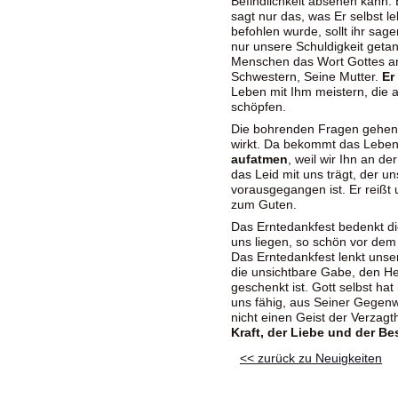
Befindlichkeit absehen kann. E
sagt nur das, was Er selbst l
befohlen wurde, sollt ihr sag
nur unsere Schuldigkeit getan
Menschen das Wort Gottes an
Schwestern, Seine Mutter.
Er
Leben mit Ihm meistern, die 
schöpfen.
Die bohrenden Fragen gehen wi
wirkt. Da bekommt das Lebe
aufatmen
, weil wir Ihn an de
das Leid mit uns trägt, der u
vorausgegangen ist. Er reißt u
zum Guten.
Das Erntedankfest bedenkt di
uns liegen, so schön vor dem
Das Erntedankfest lenkt unse
die unsichtbare Gabe, den Hei
geschenkt ist. Gott selbst 
uns fähig, aus Seiner Gegenw
nicht einen Geist der Verzag
Kraft, der Liebe und der B
<< zurück zu Neuigkeiten