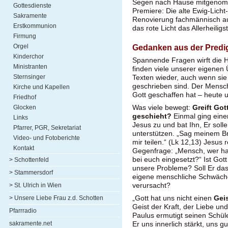
Segen nach Hause mitgenom
Gottesdienste
Premiere: Die alte Ewig-Lich
Sakramente
Renovierung fachmännisch au
Erstkommunion
das rote Licht das Allerheilig
Firmung
Gedanken aus der Predi
Orgel
Kinderchor
Spannende Fragen wirft die He
Ministranten
finden viele unserer eigenen
Sternsinger
Texten wieder, auch wenn sie
geschrieben sind. Der Mensch
Kirche und Kapellen
Gott geschaffen hat – heute u
Friedhof
Was viele bewegt:
Greift Got
Glocken
geschieht?
Einmal ging eine
Links
Jesus zu und bat Ihn, Er solle
Pfarrer, PGR, Sekretariat
unterstützen. „Sag meinem Bru
Video- und Fotoberichte
mir teilen.“ (Lk 12,13) Jesus r
Kontakt
Gegenfrage: „Mensch, wer hat
bei euch eingesetzt?“ Ist Got
> Schottenfeld
unsere Probleme? Soll Er da
> Stammersdorf
eigene menschliche Schwäch
verursacht?
> St. Ulrich in Wien
„Gott hat uns nicht einen
Geis
> Unsere Liebe Frau z.d. Schotten
Geist der Kraft, der Liebe un
Pfarrradio
Paulus ermutigt seinen Schüle
sakramente.net
Er uns innerlich stärkt, uns