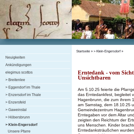
Startseite
»
> Klein-Engersdorf
»
Neuigkeiten
Ankündigungen
Erntedank - vom Sich
elegimus scottos
Unsichtbaren
> Breitenlee
> Eggendorf im Thale
Am 5.10.25 feierte die Pfarr
das Erntedankfest, begleitet
> Enzersdorf im Thale
Hagenbrunn, die zum ihrem 1
> Enzersfeld
am Samstag, dem 18.10.25 u
Gemeindezentrum Hagenbrunn
> Gaweinstal
Erntegaben vor dem Altar un
> Höbersbrunn
zeigten den Reichtum der Ert
> Klein-Engersdorf
uns Menschen. Kinder bracht
Erntedanksträußchen wurden 
Unsere Pfarre