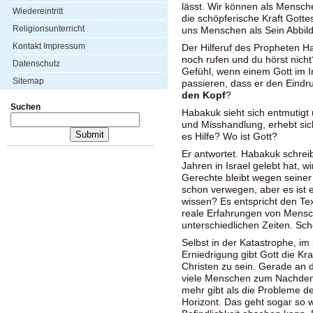
lässt. Wir können als Mensch
Wiedereintritt
die schöpferische Kraft Gottes
Religionsunterricht
uns Menschen als Sein Abbild
Kontakt Impressum
Der Hilferuf des Propheten Hab
noch rufen und du hörst nicht
Datenschutz
Gefühl, wenn einem Gott im I
Sitemap
passieren, dass er den Eindru
den Kopf
?
Suchen
Habakuk sieht sich entmutigt 
und Misshandlung, erhebt sich
es Hilfe? Wo ist Gott?
Er antwortet. Habakuk schreib
Jahren in Israel gelebt hat, w
Gerechte bleibt wegen seiner
schon verwegen, aber es ist 
wissen? Es entspricht den Te
reale Erfahrungen von Mensc
unterschiedlichen Zeiten. Sc
Selbst in der Katastrophe, im
Erniedrigung gibt Gott die Kr
Christen zu sein. Gerade an 
viele Menschen zum Nachdenk
mehr gibt als die Probleme de
Horizont. Das geht sogar so 