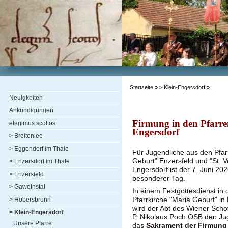
Startseite
»
> Klein-Engersdorf
»
Neuigkeiten
Ankündigungen
Firmung in den Pfarre
elegimus scottos
Engersdorf
> Breitenlee
> Eggendorf im Thale
Für Jugendliche aus den Pfar
Geburt" Enzersfeld und "St. Ve
> Enzersdorf im Thale
Engersdorf ist der 7. Juni 20
> Enzersfeld
besonderer Tag.
> Gaweinstal
In einem Festgottesdienst in 
Pfarrkirche "Maria Geburt" in
> Höbersbrunn
wird der Abt des Wiener Schot
> Klein-Engersdorf
P. Nikolaus Poch OSB den Ju
Unsere Pfarre
das
Sakrament der Firmung