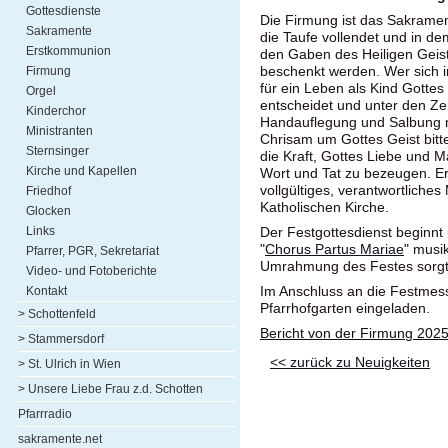
Gottesdienste
Die Firmung ist das Sakramen
Sakramente
die Taufe vollendet und in de
Erstkommunion
den Gaben des Heiligen Geis
beschenkt werden. Wer sich in
Firmung
für ein Leben als Kind Gottes
Orgel
entscheidet und unter den Ze
Kinderchor
Handauflegung und Salbung 
Ministranten
Chrisam um Gottes Geist bitte
Sternsinger
die Kraft, Gottes Liebe und M
Kirche und Kapellen
Wort und Tat zu bezeugen. Er 
vollgültiges, verantwortliches 
Friedhof
Katholischen Kirche.
Glocken
Links
Der Festgottesdienst beginnt
"
Chorus Partus Mariae
" musik
Pfarrer, PGR, Sekretariat
Umrahmung des Festes sorgt
Video- und Fotoberichte
Im Anschluss an die Festmess
Kontakt
Pfarrhofgarten eingeladen.
> Schottenfeld
Bericht von der Firmung 202
> Stammersdorf
<< zurück zu Neuigkeiten
> St. Ulrich in Wien
> Unsere Liebe Frau z.d. Schotten
Pfarrradio
sakramente.net