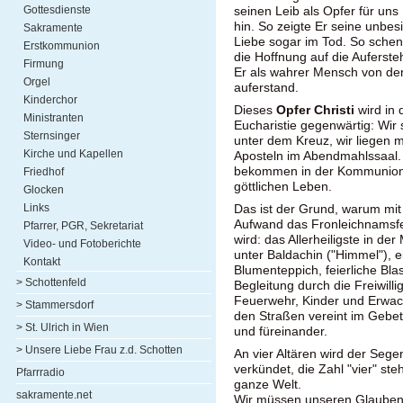
Gottesdienste
seinen Leib als Opfer für un
hin. So zeigte Er seine unbes
Sakramente
Liebe sogar im Tod. So schen
Erstkommunion
die Hoffnung auf die Auferste
Firmung
Er als wahrer Mensch von de
Orgel
auferstand.
Kinderchor
Dieses
Opfer Christi
wird in 
Ministranten
Eucharistie gegenwärtig: Wir
Sternsinger
unter dem Kreuz, wir liegen m
Kirche und Kapellen
Aposteln im Abendmahlssaal.
bekommen in der Kommunion 
Friedhof
göttlichen Leben.
Glocken
Links
Das ist der Grund, warum mi
Aufwand das Fronleichnamsfes
Pfarrer, PGR, Sekretariat
wird: das Allerheiligste in de
Video- und Fotoberichte
unter Baldachin ("Himmel"), e
Kontakt
Blumenteppich, feierliche Bla
> Schottenfeld
Begleitung durch die Freiwilli
Feuerwehr, Kinder und Erwa
> Stammersdorf
den Straßen vereint im Gebet
> St. Ulrich in Wien
und füreinander.
> Unsere Liebe Frau z.d. Schotten
An vier Altären wird der Seg
verkündet, die Zahl "vier" ste
Pfarrradio
ganze Welt.
sakramente.net
Wir müssen unseren Glauben 