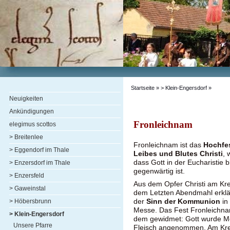
Startseite
»
> Klein-Engersdorf
»
Neuigkeiten
Ankündigungen
Fronleichnam
elegimus scottos
> Breitenlee
Fronleichnam ist das
Hochfe
> Eggendorf im Thale
Leibes und Blutes Christi
, 
dass Gott in der Eucharistie 
> Enzersdorf im Thale
gegenwärtig ist.
> Enzersfeld
Aus dem Opfer Christi am Kr
> Gaweinstal
dem Letzten Abendmahl erklär
der
Sinn der Kommunion
in 
> Höbersbrunn
Messe. Das Fest Fronleichna
> Klein-Engersdorf
dem gewidmet: Gott wurde M
Unsere Pfarre
Fleisch angenommen. Am Kre