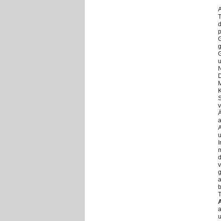
A
T
d
p
G
g
G
u
N
D
K
S
v
Ä
a
A
u
I
m
d
v
g
a
b
T
a
u