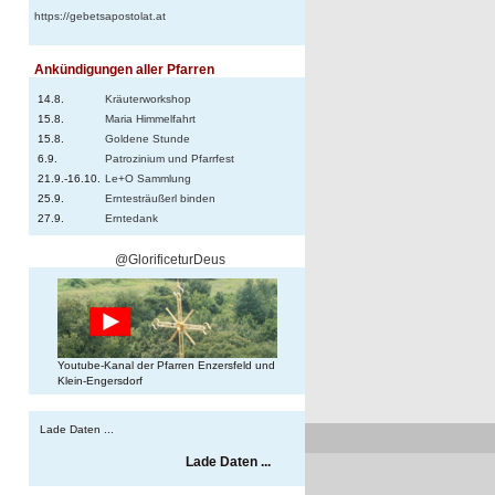
https://gebetsapostolat.at
Ankündigungen aller Pfarren
14.8.
Kräuterworkshop
15.8.
Maria Himmelfahrt
15.8.
Goldene Stunde
6.9.
Patrozinium und Pfarrfest
21.9.-16.10.
Le+O Sammlung
25.9.
Erntesträußerl binden
27.9.
Erntedank
@GlorificeturDeus
Youtube-Kanal der Pfarren Enzersfeld und
Klein-Engersdorf
Lade Daten ...
Lade Daten ...