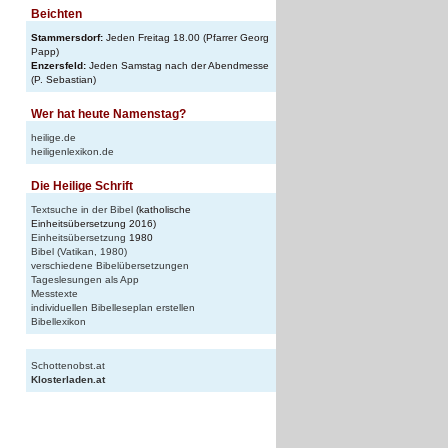
Beichten
Stammersdorf:
Jeden Freitag 18.00 (Pfarrer Georg
Papp)
Enzersfeld:
Jeden Samstag nach der Abendmesse
(P. Sebastian)
Wer hat heute Namenstag?
heilige.de
heiligenlexikon.de
Die Heilige Schrift
Textsuche in der Bibel
(katholische
Einheitsübersetzung 2016)
Einheitsübersetzung
1980
Bibel (Vatikan, 1980)
verschiedene Bibelübersetzungen
Tageslesungen als App
Messtexte
individuellen Bibelleseplan erstellen
Bibellexikon
Schottenobst.at
Klosterladen.at