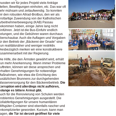
ussten wir für jedes Projekt viele Anträge
tellen, Bewilligungen einholen, etc. Das war oft
ehr mühsam und zeitaufwendig. So konnten
ir den robusten Allrad-Brotbus, den wir als
roßartige Zuwendung von der Katholischen
Arbeitnehmerbewegung (KAB) Passau
ekommen haben, einige Jahre lang nicht
inführen. Jetzt ist die Bus-Einfuhr endlich
gelungen, und die Gebühren waren durchaus
berschaubar. Auch die Auflagen und Vorgaben
ür den Betrieb der „Bäckerei der Gnade“ sind
un realitätsnäher und weniger restriktiv.
iesbezüglich merken wir eine konstruktivere
Zusammenarbeit mit der Regierung.
ie Hilfe, die den Ärmsten gewährt wird, erhält
nun mehr Anerkennung. Wann immer Probleme
uftreten, können wir diese ansprechen und
erhalten Genehmigungen für notwendige
aßnahmen, wie etwa die Errichtung des
usätzlichen Brunnens zur durchgehenden
asserversorgung für den Bäckereibetrieb.
Die
orruption wird allerdings nicht aufhören,
olange es bittere Armut gibt.
uch für die Renovierung von Schulen werden
roblemlos Genehmigungen ausgestellt. Die
ollabfertigungen für unsere humanitären
ilfsgüter-Container sind ebenfalls rascher und
nkomplizierter geworden. Kurzum, kann man
sagen,
die Tür ist derzeit geöffnet für viele