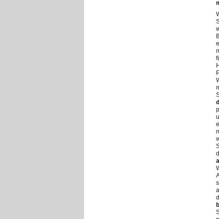
m
W
S
w
B
e
n
f
H
P
W
m
p
u
e
n
w
S
d
W
A
s
a
d
S