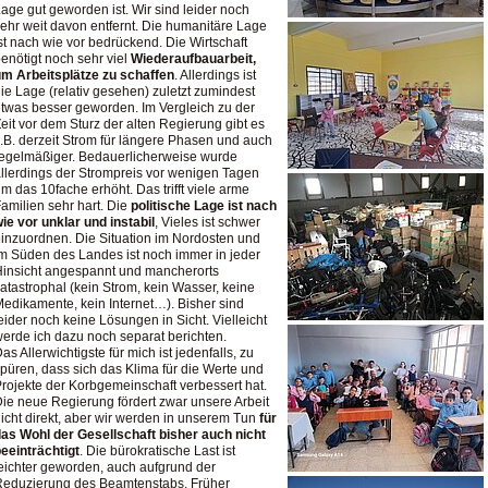
age gut geworden ist. Wir sind leider noch
ehr weit davon entfernt. Die humanitäre Lage
st nach wie vor bedrückend. Die Wirtschaft
enötigt noch sehr viel
Wiederaufbauarbeit,
m Arbeitsplätze zu schaffen
. Allerdings ist
ie Lage (relativ gesehen) zuletzt zumindest
twas besser geworden. Im Vergleich zu der
eit vor dem Sturz der alten Regierung gibt es
.B. derzeit Strom für längere Phasen und auch
egelmäßiger. Bedauerlicherweise wurde
llerdings der Strompreis vor wenigen Tagen
m das 10fache erhöht. Das trifft viele arme
amilien sehr hart. Die
politische Lage ist nach
ie vor unklar und instabil
, Vieles ist schwer
inzuordnen. Die Situation im Nordosten und
m Süden des Landes ist noch immer in jeder
insicht angespannt und mancherorts
atastrophal (kein Strom, kein Wasser, keine
edikamente, kein Internet…). Bisher sind
eider noch keine Lösungen in Sicht. Vielleicht
erde ich dazu noch separat berichten.
as Allerwichtigste für mich ist jedenfalls, zu
püren, dass sich das Klima für die Werte und
rojekte der Korbgemeinschaft verbessert hat.
ie neue Regierung fördert zwar unsere Arbeit
icht direkt, aber wir werden in unserem Tun
für
as Wohl der Gesellschaft bisher auch nicht
eeinträchtigt
. Die bürokratische Last ist
eichter geworden, auch aufgrund der
Reduzierung des Beamtenstabs. Früher