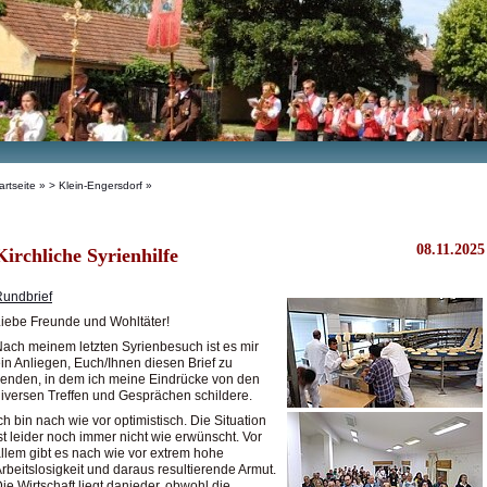
artseite
»
> Klein-Engersdorf
»
08.11.2025
Kirchliche Syrienhilfe
undbrief
iebe Freunde und Wohltäter!
ach meinem letzten Syrienbesuch ist es mir
in Anliegen, Euch/Ihnen diesen Brief zu
enden, in dem ich meine Eindrücke von den
iversen Treffen und Gesprächen schildere.
ch bin nach wie vor optimistisch. Die Situation
st leider noch immer nicht wie erwünscht. Vor
llem gibt es nach wie vor extrem hohe
rbeitslosigkeit und daraus resultierende Armut.
ie Wirtschaft liegt danieder, obwohl die