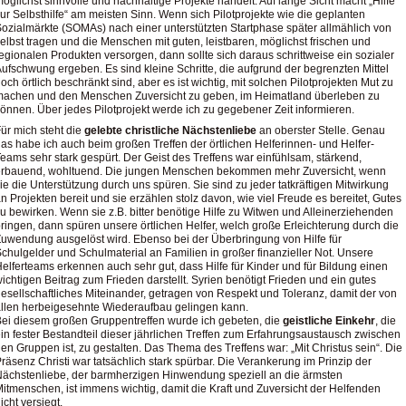
öglichst sinnvolle und nachhaltige Projekte handelt. Auf lange Sicht macht „Hilfe
ur Selbsthilfe“ am meisten Sinn. Wenn sich Pilotprojekte wie die geplanten
ozialmärkte (SOMAs) nach einer unterstützten Startphase später allmählich von
elbst tragen und die Menschen mit guten, leistbaren, möglichst frischen und
egionalen Produkten versorgen, dann sollte sich daraus schrittweise ein sozialer
ufschwung ergeben. Es sind kleine Schritte, die aufgrund der begrenzten Mittel
och örtlich beschränkt sind, aber es ist wichtig, mit solchen Pilotprojekten Mut zu
achen und den Menschen Zuversicht zu geben, im Heimatland überleben zu
önnen. Über jedes Pilotprojekt werde ich zu gegebener Zeit informieren.
ür mich steht die
gelebte christliche Nächstenliebe
an oberster Stelle. Genau
as habe ich auch beim großen Treffen der örtlichen Helferinnen- und Helfer-
eams sehr stark gespürt. Der Geist des Treffens war einfühlsam, stärkend,
erbauend, wohltuend. Die jungen Menschen bekommen mehr Zuversicht, wenn
ie die Unterstützung durch uns spüren. Sie sind zu jeder tatkräftigen Mitwirkung
n Projekten bereit und sie erzählen stolz davon, wie viel Freude es bereitet, Gutes
u bewirken. Wenn sie z.B. bitter benötige Hilfe zu Witwen und Alleinerziehenden
ringen, dann spüren unsere örtlichen Helfer, welch große Erleichterung durch die
uwendung ausgelöst wird. Ebenso bei der Überbringung von Hilfe für
chulgelder und Schulmaterial an Familien in großer finanzieller Not. Unsere
elferteams erkennen auch sehr gut, dass Hilfe für Kinder und für Bildung einen
ichtigen Beitrag zum Frieden darstellt. Syrien benötigt Frieden und ein gutes
esellschaftliches Miteinander, getragen von Respekt und Toleranz, damit der von
llen herbeigesehnte Wiederaufbau gelingen kann.
ei diesem großen Gruppentreffen wurde ich gebeten, die
geistliche Einkehr
, die
in fester Bestandteil dieser jährlichen Treffen zum Erfahrungsaustausch zwischen
en Gruppen ist, zu gestalten. Das Thema des Treffens war: „Mit Christus sein“. Die
räsenz Christi war tatsächlich stark spürbar. Die Verankerung im Prinzip der
ächstenliebe, der barmherzigen Hinwendung speziell an die ärmsten
itmenschen, ist immens wichtig, damit die Kraft und Zuversicht der Helfenden
icht versiegt.