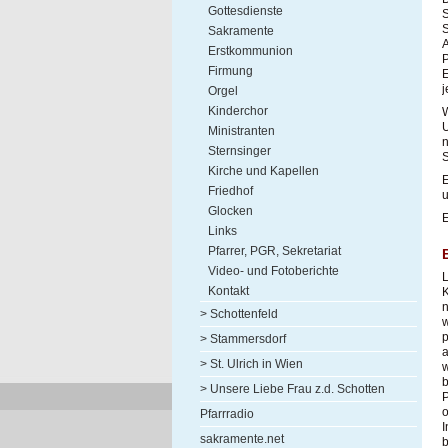
Gottesdienste
S
S
Sakramente
A
Erstkommunion
P
Firmung
E
j
Orgel
Kinderchor
W
U
Ministranten
n
Sternsinger
S
Kirche und Kapellen
E
Friedhof
u
Glocken
E
Links
Pfarrer, PGR, Sekretariat
Video- und Fotoberichte
L
Kontakt
K
n
> Schottenfeld
w
p
> Stammersdorf
a
> St. Ulrich in Wien
w
> Unsere Liebe Frau z.d. Schotten
P
Pfarrradio
I
sakramente.net
b