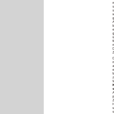
m
s
s
w
g
b
e
ü
f
n
D
D
a
M
z
W
K
s
A
p
Z
H
u