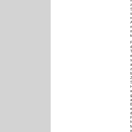
m
z
S
s
r
A
n
m
k
F
d
T
s
a
z
b
Z
S
H
w
g
a
B
e
d
P
N
M
n