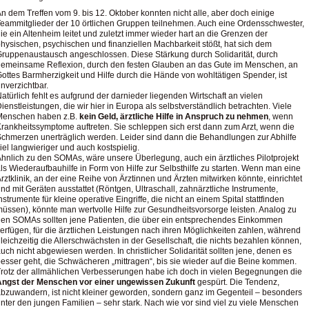
n dem Treffen vom 9. bis 12. Oktober konnten nicht alle, aber doch einige
eammitglieder der 10 örtlichen Gruppen teilnehmen. Auch eine Ordensschwester,
ie ein Altenheim leitet und zuletzt immer wieder hart an die Grenzen der
hysischen, psychischen und finanziellen Machbarkeit stößt, hat sich dem
ruppenaustausch angeschlossen. Diese Stärkung durch Solidarität, durch
emeinsame Reflexion, durch den festen Glauben an das Gute im Menschen, an
ottes Barmherzigkeit und Hilfe durch die Hände von wohltätigen Spender, ist
nverzichtbar.
atürlich fehlt es aufgrund der darnieder liegenden Wirtschaft an vielen
ienstleistungen, die wir hier in Europa als selbstverständlich betrachten. Viele
Menschen haben z.B.
kein Geld, ärztliche Hilfe in Anspruch zu nehmen
, wenn
rankheitssymptome auftreten. Sie schleppen sich erst dann zum Arzt, wenn die
chmerzen unerträglich werden. Leider sind dann die Behandlungen zur Abhilfe
iel langwieriger und auch kostspielig.
hnlich zu den SOMAs, wäre unsere Überlegung, auch ein ärztliches Pilotprojekt
ls Wiederaufbauhilfe in Form von Hilfe zur Selbsthilfe zu starten. Wenn man eine
rztklinik, an der eine Reihe von Ärztinnen und Ärzten mitwirken könnte, einrichtet
nd mit Geräten ausstattet (Röntgen, Ultraschall, zahnärztliche Instrumente,
nstrumente für kleine operative Eingriffe, die nicht an einem Spital stattfinden
üssen), könnte man wertvolle Hilfe zur Gesundheitsvorsorge leisten. Analog zu
en SOMAs sollten jene Patienten, die über ein entsprechendes Einkommen
erfügen, für die ärztlichen Leistungen nach ihren Möglichkeiten zahlen, während
leichzeitig die Allerschwächsten in der Gesellschaft, die nichts bezahlen können,
uch nicht abgewiesen werden. In christlicher Solidarität sollten jene, denen es
esser geht, die Schwächeren „mittragen“, bis sie wieder auf die Beine kommen.
rotz der allmählichen Verbesserungen habe ich doch in vielen Begegnungen die
Angst der Menschen vor einer ungewissen Zukunft
gespürt. Die Tendenz,
bzuwandern, ist nicht kleiner geworden, sondern ganz im Gegenteil – besonders
nter den jungen Familien – sehr stark. Nach wie vor sind viel zu viele Menschen