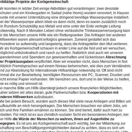
ildtätige Projekte der Korbgemeinschaft
.
ir konnten in letzter Zeit einige Aktivitäten gut voranbringen: zwei desolate
chulen und ein Kindergarten in Sadad (nahe Homs) wurden renoviert, in Hauran
urde mit unserer Unterstützung eine dringend benötige Wasserpumpe installiert.
ei der Wasserpumpe allein blieb es dann nicht, denn es waren zusätzlich noch
in Rundum-Schutzkäfig aus Metall und eine unter der Erde verlegte Leitung
otwendig. Nach 6 Monaten Leben ohne verlässliche Trinkwasserversorgung kam
ür die Menschen unsere Hilfe wie ein Rettungsanker. Die Anfragen bei anderen
ilfswerken waren allesamt erfolglos gewesen. Zumeist gestaltet sich das
rozedere so aufwendig und langwierig, dass die Antragsteller den Mut verlieren.
ir als Korbgemeinschaft schauen in erster Linie auf die Not und wir versuchen,
öglichst unbürokratisch und rasch zu helfen. Natürlich sind auch wir unseren
Spenderinnen und Spendern zur gewissenhaften und lückenlosen
Abrechnung
der Projektausgaben
verpflichtet. Aber wir erwarten nicht, dass Menschen in Not
lötzlich Fremdsprachen auf einem Niveau beherrschen, wie dies zum Verständnis
nd zur Abwicklung für internationale Hilfsanträge notwendig ist. Oft sind nicht
inmal die zur Bearbeitung benötigten Ressourcen wie PC, Scanner, Drucker und
icht einmal Papier vorhanden. Wir bemühen uns, dort und in der Weise zu helfen,
ie es nötig und sinnvoll ist.
o manche Bitte um Hilfe übersteigt jedoch unsere finanziellen Möglichkeiten,
aher setzen wir alles daran, gute Partnerschaften bzw.
Kooperationen mit
anderen Hilfswerken
aufzubauen.
ie bei jedem Besuch, wurden auch dieses Mal viele neue Anliegen und Bitten um
ufbauhilfe an mich herangetragen. Die Menschen brauchen vor allem Jobs, um
ich und ihre Familien ernähren zu können. Sie sind bereit, dafür auch hart zu
rbeiten. Für mich ist es aus christlich-sozialer Sicht ein besonderes Anliegen, bei
er Hilfe
die Würde der Menschen zu wahren, ihnen auf Augenhöhe zu
begegnen
. Es ist uns als Korbgemeinschaft auch wichtig, bei der Mitwirkung zur
chaffung von Beschäftigungsmöglichkeiten darauf zu achten, dass es sich um