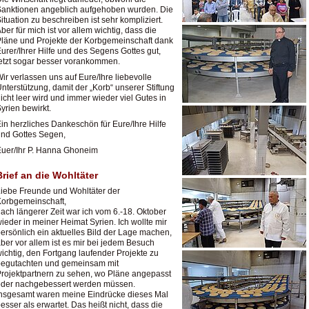
anktionen angeblich aufgehoben wurden. Die
ituation zu beschreiben ist sehr kompliziert.
ber für mich ist vor allem wichtig, dass die
läne und Projekte der Korbgemeinschaft dank
urer/Ihrer Hilfe und des Segens Gottes gut,
etzt sogar besser vorankommen.
ir verlassen uns auf Eure/Ihre liebevolle
nterstützung, damit der „Korb“ unserer Stiftung
icht leer wird und immer wieder viel Gutes in
yrien bewirkt.
in herzliches Dankeschön für Eure/Ihre Hilfe
nd Gottes Segen,
uer/Ihr P. Hanna Ghoneim
Brief an die Wohltäter
iebe Freunde und Wohltäter der
orbgemeinschaft,
ach längerer Zeit war ich vom 6.-18. Oktober
ieder in meiner Heimat Syrien. Ich wollte mir
ersönlich ein aktuelles Bild der Lage machen,
ber vor allem ist es mir bei jedem Besuch
ichtig, den Fortgang laufender Projekte zu
begutachten und gemeinsam mit
rojektpartnern zu sehen, wo Pläne angepasst
oder nachgebessert werden müssen.
nsgesamt waren meine Eindrücke dieses Mal
esser als erwartet. Das heißt nicht, dass die