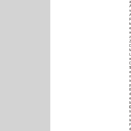
a
Ä
v
A
R
k
e
w
Z
M
w
D
e
n
i
p
B
d
b
D
l
r
I
F
d