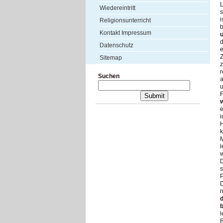
L
Wiedereintritt
s
i
Religionsunterricht
b
Kontakt Impressum
u
d
Datenschutz
e
Z
Sitemap
z
r
Suchen
a
u
F
w
e
i
H
k
M
l
w
D
s
P
D
n
d
b
l