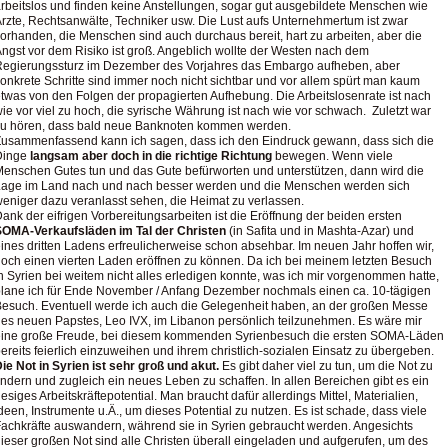
rbeitslos und finden keine Anstellungen, sogar gut ausgebildete Menschen wie
rzte, Rechtsanwälte, Techniker usw. Die Lust aufs Unternehmertum ist zwar
orhanden, die Menschen sind auch durchaus bereit, hart zu arbeiten, aber die
ngst vor dem Risiko ist groß. Angeblich wollte der Westen nach dem
egierungssturz im Dezember des Vorjahres das Embargo aufheben, aber
onkrete Schritte sind immer noch nicht sichtbar und vor allem spürt man kaum
twas von den Folgen der propagierten Aufhebung. Die Arbeitslosenrate ist nach
ie vor viel zu hoch, die syrische Währung ist nach wie vor schwach. Zuletzt war
zu hören, dass bald neue Banknoten kommen werden.
usammenfassend kann ich sagen, dass ich den Eindruck gewann, dass sich die
Dinge
langsam aber doch in die richtige Richtung
bewegen. Wenn viele
enschen Gutes tun und das Gute befürworten und unterstützen, dann wird die
Lage im Land nach und nach besser werden und die Menschen werden sich
eniger dazu veranlasst sehen, die Heimat zu verlassen.
ank der eifrigen Vorbereitungsarbeiten ist die Eröffnung der beiden ersten
SOMA-Verkaufsläden im Tal der Christen
(in Safita und in Mashta-Azar) und
ines dritten Ladens erfreulicherweise schon absehbar. Im neuen Jahr hoffen wir,
och einen vierten Laden eröffnen zu können. Da ich bei meinem letzten Besuch
n Syrien bei weitem nicht alles erledigen konnte, was ich mir vorgenommen hatte,
lane ich für Ende November / Anfang Dezember nochmals einen ca. 10-tägigen
esuch. Eventuell werde ich auch die Gelegenheit haben, an der großen Messe
es neuen Papstes, Leo IVX, im Libanon persönlich teilzunehmen. Es wäre mir
eine große Freude, bei diesem kommenden Syrienbesuch die ersten SOMA-Läden
ereits feierlich einzuweihen und ihrem christlich-sozialen Einsatz zu übergeben.
ie Not in Syrien ist sehr groß und akut.
Es gibt daher viel zu tun, um die Not zu
indern und zugleich ein neues Leben zu schaffen. In allen Bereichen gibt es ein
iesiges Arbeitskräftepotential. Man braucht dafür allerdings Mittel, Materialien,
deen, Instrumente u.Ä., um dieses Potential zu nutzen. Es ist schade, dass viele
achkräfte auswandern, während sie in Syrien gebraucht werden. Angesichts
ieser großen Not sind alle Christen überall eingeladen und aufgerufen, um des