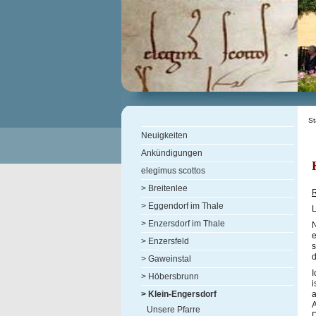
St
Neuigkeiten
Ankündigungen
elegimus scottos
> Breitenlee
R
> Eggendorf im Thale
L
> Enzersdorf im Thale
N
e
> Enzersfeld
s
d
> Gaweinstal
I
> Höbersbrunn
i
a
> Klein-Engersdorf
A
Unsere Pfarre
D