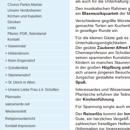
als auch für die Unterhaltung
Chorus Partus Mariae
Den musikalischen Rahmen ge
Unsere Verstorbenen
ein
Blasmusikquartett
der M
Kirchen und Kapellen
Verschiedene gegrillte Würste
Glocken
gemachte Torten am Kuchenbu
Links
in geselliger Runde ein.
Pfarrer, PGR, Sekretariat
Für die kleinen Gäste gab es 
Kontakt
Unterhaltungsmöglichkeiten:
> Gaweinstal
Der geübte
Zauberer Alfred
Chemieprofessor am Schotten
> Höbersbrunn
seinen spannenden Kunststüc
> Klein-Engersdorf
Kindern so manches Staunen 
In der großen
Hüpfburg und 
> Schottenfeld
sich unsere jüngeren Besucher
> Stammersdorf
Jungschar gestaltete mehrer
Spaß.
> St. Ulrich in Wien
Interessantes und Wissenswe
> Unsere Liebe Frau z.d. Schotten
Pfarrkirche erfuhren die Teil
Pfarrradio
der
Kirchenführung
.
sakramente.net
Für Spannung sorgte auch e
Wiedereintritt
Der
Reinerlös
kommt der
In
Gute, ein herzliches VergeltÂ
Religionsunterricht
zahlreichen freiwilligen Helfer
Kontakt Impressum
(
Information
zur Innenrenovie