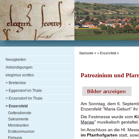
Startseite
»
> Enzersfeld
»
Neuigkeiten
Ankündigungen
Patrozinium und Pfarrf
elegimus scottos
> Breitenlee
> Eggendorf im Thale
> Enzersdorf im Thale
Am Sonntag, dem 6. Septembe
> Enzersfeld
Enzersfeld "Maria Geburt" ihr
Gottesdienste
Die Festmesse wurde vom
K
Sakramente
Mariae
" musikalisch gestaltet.
Ministranten
Im Anschluss an die Hl. Mess
Erstkommunion
im Pfarrhofgarten
statt, sowo
Firmung