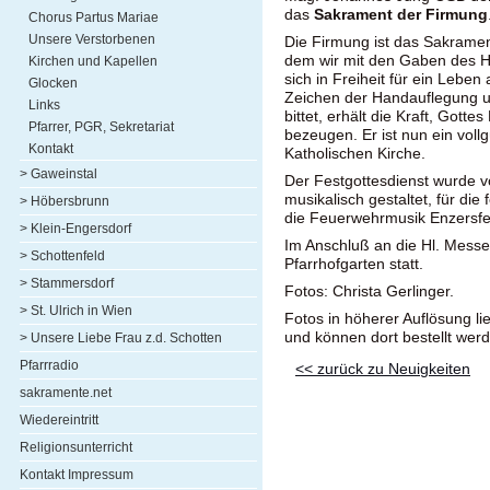
das
Sakrament der Firmung
Chorus Partus Mariae
Unsere Verstorbenen
Die Firmung ist das Sakrament
dem wir mit den Gaben des H
Kirchen und Kapellen
sich in Freiheit für ein Leben
Glocken
Zeichen der Handauflegung u
Links
bittet, erhält die Kraft, Gott
Pfarrer, PGR, Sekretariat
bezeugen. Er ist nun ein vollg
Kontakt
Katholischen Kirche.
> Gaweinstal
Der Festgottesdienst wurde v
musikalisch gestaltet, für di
> Höbersbrunn
die Feuerwehrmusik Enzersfe
> Klein-Engersdorf
Im Anschluß an die Hl. Messe
> Schottenfeld
Pfarrhofgarten statt.
> Stammersdorf
Fotos: Christa Gerlinger.
> St. Ulrich in Wien
Fotos in höherer Auflösung li
und können dort bestellt wer
> Unsere Liebe Frau z.d. Schotten
Pfarrradio
<< zurück zu Neuigkeiten
sakramente.net
Wiedereintritt
Religionsunterricht
Kontakt Impressum