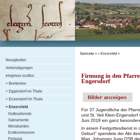
Startseite
»
> Enzersfeld
»
Neuigkeiten
Ankündigungen
Firmung in den Pfarre
elegimus scottos
Engersdorf
> Breitenlee
> Eggendorf im Thale
> Enzersdorf im Thale
> Enzersfeld
Für 37 Jugendliche der Pfarr
Gottesdienste
und St. Veit Klein-Engersdorf
Sakramente
Juni 2018 ein ganz besondere
Ministranten
In einem Festgottesdienst in 
Erstkommunion
Geburt" spendete der Abt des 
Mag. Johannes Jung OSB den
Firmung