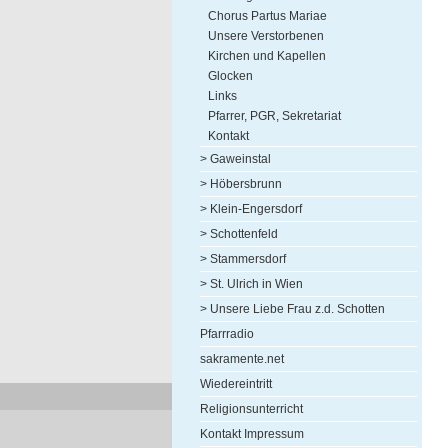
Chorus Partus Mariae
Unsere Verstorbenen
Kirchen und Kapellen
Glocken
Links
Pfarrer, PGR, Sekretariat
Kontakt
> Gaweinstal
> Höbersbrunn
> Klein-Engersdorf
> Schottenfeld
> Stammersdorf
> St. Ulrich in Wien
> Unsere Liebe Frau z.d. Schotten
Pfarrradio
sakramente.net
Wiedereintritt
Religionsunterricht
Kontakt Impressum