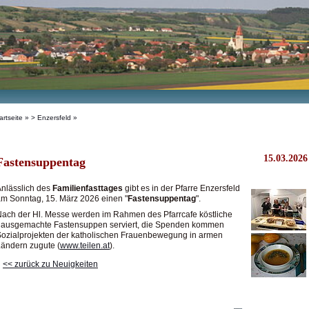
artseite
»
> Enzersfeld
»
15.03.2026
Fastensuppentag
nlässlich des
Familienfasttages
gibt es in der Pfarre Enzersfeld
m Sonntag, 15. März 2026 einen "
Fastensuppentag
".
ach der Hl. Messe werden im Rahmen des Pfarrcafe köstliche
hausgemachte Fastensuppen serviert, die Spenden kommen
ozialprojekten der katholischen Frauenbewegung in armen
ändern zugute (
www.teilen.at
).
<< zurück zu Neuigkeiten