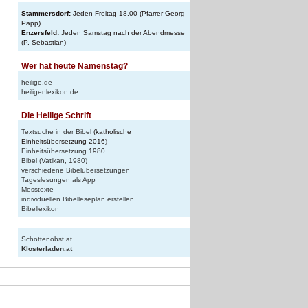
Stammersdorf:
Jeden Freitag 18.00 (Pfarrer Georg
Papp)
Enzersfeld:
Jeden Samstag nach der Abendmesse
(P. Sebastian)
Wer hat heute Namenstag?
heilige.de
heiligenlexikon.de
Die Heilige Schrift
Textsuche in der Bibel
(katholische
Einheitsübersetzung 2016)
Einheitsübersetzung
1980
Bibel (Vatikan, 1980)
verschiedene Bibelübersetzungen
Tageslesungen als App
Messtexte
individuellen Bibelleseplan erstellen
Bibellexikon
Schottenobst.at
Klosterladen.at