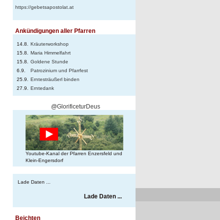
n
https://gebetsapostolat.at
Ankündigungen aller Pfarren
14.8.
Kräuterworkshop
15.8.
Maria Himmelfahrt
15.8.
Goldene Stunde
6.9.
Patrozinium und Pfarrfest
25.9.
Erntesträußerl binden
27.9.
Erntedank
@GlorificeturDeus
Youtube-Kanal der Pfarren Enzersfeld und
Klein-Engersdorf
Lade Daten ...
Lade Daten ...
Beichten