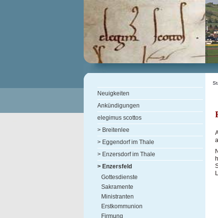
St
Neuigkeiten
Ankündigungen
elegimus scottos
> Breitenlee
A
a
> Eggendorf im Thale
N
> Enzersdorf im Thale
S
> Enzersfeld
L
Gottesdienste
Sakramente
Ministranten
Erstkommunion
Firmung