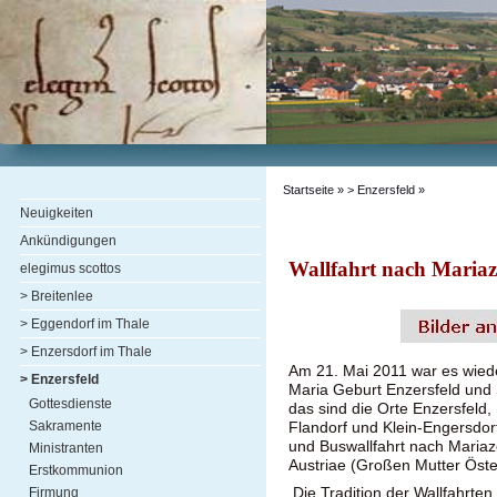
Startseite
»
> Enzersfeld
»
Neuigkeiten
Ankündigungen
Wallfahrt nach Mariaz
elegimus scottos
> Breitenlee
> Eggendorf im Thale
> Enzersdorf im Thale
Am 21. Mai 2011 war es wiede
> Enzersfeld
Maria Geburt Enzersfeld und S
Gottesdienste
das sind die Orte Enzersfeld
Sakramente
Flandorf und Klein-Engersdorf
und Buswallfahrt nach Mariaz
Ministranten
Austriae (Großen Mutter Öste
Erstkommunion
Die Tradition der Wallfahrten
Firmung