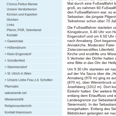
Mal durch eine Fußwallfahrt 
Chorus Partus Mariae
groß, es nahmen 60 Fußwallfa
Unsere Verstorbenen
den Fußwallfahrern war, so w
Kirchen und Kapellen
Sebastian, die jüngste Pilgeri
Glocken
Teilnehmer schon über 70 Jah
Links
Die Fußwallfahrer starteten 
Pfarrer, PGR, Sekretariat
Königsbrunn, 6.40 Uhr von H
Kontakt
Engersdorf und um 6.50 Uhr v
nach Annaberg. Dort begannen
> Gaweinstal
Annakirche. Moderator Pater 
> Höbersbrunn
Zisterzienserstiftes Lilienfeld
Kirche und erzählte uns Wiss
> Klein-Engersdorf
5 Vertreter der Dörfer hatten 
> Schottenfeld
eine Bitte in das Ohr der Heil
> Stammersdorf
Um 9.30 Uhr starteten wir nac
auf der Via Sacra über die „H
> St. Ulrich in Wien
Annaberg (976 m) ging es a
> Unsere Liebe Frau z.d. Schotten
(870 m), über Wienerbruck un
Pfarrradio
Josefsberg (1012 m). Dort kon
Einkehr halten. Der weitere 
sakramente.net
entlang dem Erlauffluss und e
Wiedereintritt
Landesgrenze zur Sebastianiki
Steiermark). In der Sebastian
Religionsunterricht
innegehalten. Entlang des Se
Kontakt Impressum
Bildstöcken gelangten wir nac