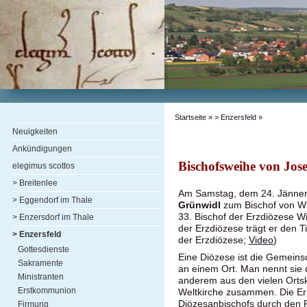
Startseite
»
> Enzersfeld
»
Neuigkeiten
Ankündigungen
Bischofsweihe von Jos
elegimus scottos
> Breitenlee
Am Samstag, dem 24. Jänne
> Eggendorf im Thale
Grünwidl
zum Bischof von Wie
33. Bischof der Erzdiözese 
> Enzersdorf im Thale
der Erzdiözese trägt er den Ti
> Enzersfeld
der Erzdiözese;
Video
)
Gottesdienste
Eine Diözese ist die Gemeins
Sakramente
an einem Ort. Man nennt sie d
Ministranten
anderem aus den vielen Ortski
Erstkommunion
Weltkirche zusammen. Die E
Diözesanbischofs durch den P
Firmung