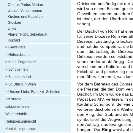
Ortskirche beständig mit der 
Chorus Partus Mariae
wird von einem Bischof geleit
Unsere Verstorbenen
Geweihten stammt aus dem G
Kirchen und Kapellen
ist einer, der den Überblick h
Glocken
sehen).
Links
Der Bischof von Rom hat eine
Pfarrer, PGR, Sekretariat
für seine Diözese Rom wie all
Kontakt
Diözesen zuständig. Gleichzeit
und hat die Kompetenz, die 
> Gaweinstal
damit die Leitung der Diözes
> Höbersbrunn
Diözesen werden selbstständig 
voneinander unabhängig. Das 
> Klein-Engersdorf
verschiedenen Kulturen und L
> Schottenfeld
Felxibiliät und gleichzeitig 
man überall erkennt, was kath
> Stammersdorf
Vor dem Betreten des Domes 
> St. Ulrich in Wien
die Priester, die den Dom ve
> Unsere Liebe Frau z.d. Schotten
Bischof. Im Dom wurde das 
Papst Leo XIV. verlesen. In d
Pfarrradio
Kardinal Schönborn, der wie 
sakramente.net
weiteren Bischöfen die Weihe 
Wiedereintritt
den Ring, den Stab und die M
symbolisiert die Wegweisung
Religionsunterricht
den Auftrag, das Evangelium
Kontakt Impressum
bringen. Der
Ring
weist auf 