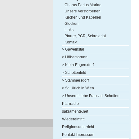
Chorus Partus Mariae
Unsere Verstorbenen
Kirchen und Kapellen
Glocken
Links
Pfarrer, PGR, Sekretariat
Kontakt
> Gaweinstal
> Höbersbrunn
> Klein-Engersdorf
> Schottenfeld
> Stammersdorf
> St. Ulrich in Wien
> Unsere Liebe Frau z.d. Schotten
Pfarrradio
sakramente.net
Wiedereintritt
Religionsunterricht
Kontakt Impressum