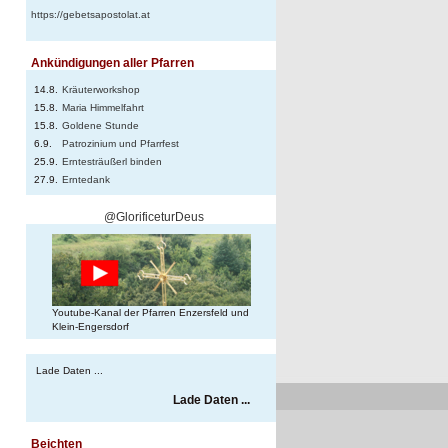
https://gebetsapostolat.at
Ankündigungen aller Pfarren
14.8.
Kräuterworkshop
15.8.
Maria Himmelfahrt
15.8.
Goldene Stunde
6.9.
Patrozinium und Pfarrfest
25.9.
Erntesträußerl binden
27.9.
Erntedank
@GlorificeturDeus
Youtube-Kanal der Pfarren Enzersfeld und
Klein-Engersdorf
Lade Daten ...
Lade Daten ...
Beichten