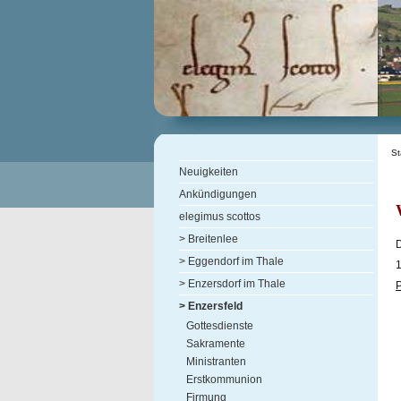
St
Neuigkeiten
Ankündigungen
elegimus scottos
> Breitenlee
D
> Eggendorf im Thale
1
> Enzersdorf im Thale
> Enzersfeld
Gottesdienste
Sakramente
Ministranten
Erstkommunion
Firmung