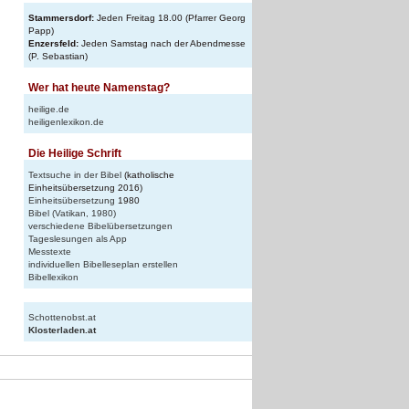
Stammersdorf:
Jeden Freitag 18.00 (Pfarrer Georg
Papp)
Enzersfeld:
Jeden Samstag nach der Abendmesse
(P. Sebastian)
Wer hat heute Namenstag?
heilige.de
heiligenlexikon.de
Die Heilige Schrift
Textsuche in der Bibel
(katholische
Einheitsübersetzung 2016)
Einheitsübersetzung
1980
Bibel (Vatikan, 1980)
verschiedene Bibelübersetzungen
Tageslesungen als App
Messtexte
individuellen Bibelleseplan erstellen
Bibellexikon
Schottenobst.at
Klosterladen.at