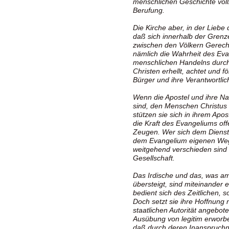
menschlichen Geschichte voll
Berufung.
Die Kirche aber, in der Liebe 
daß sich innerhalb der Grenze
zwischen den Völkern Gerecht
nämlich die Wahrheit des Eva
menschlichen Handelns durch
Christen erhellt, achtet und fö
Bürger und ihre Verantwortlich
Wenn die Apostel und ihre Nac
sind, den Menschen Christus 
stützen sie sich in ihrem Apos
die Kraft des Evangeliums of
Zeugen. Wer sich dem Dienst
dem Evangelium eigenen Wege
weitgehend verschieden sind v
Gesellschaft.
Das Irdische und das, was a
übersteigt, sind miteinander 
bedient sich des Zeitlichen, 
Doch setzt sie ihre Hoffnung ni
staatlichen Autorität angebot
Ausübung von legitim erworbe
daß durch deren Inanspruchna