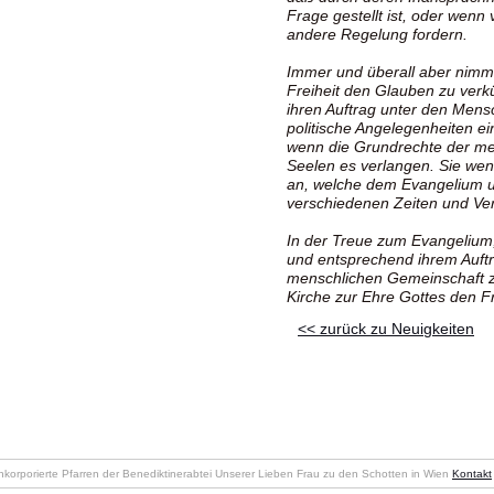
Frage gestellt ist, oder wenn
andere Regelung fordern.
Immer und überall aber nimmt
Freiheit den Glauben zu verk
ihren Auftrag unter den Mens
politische Angelegenheiten ein
wenn die Grundrechte der me
Seelen es verlangen. Sie wend
an, welche dem Evangelium u
verschiedenen Zeiten und Ver
In der Treue zum Evangelium
und entsprechend ihrem Auftr
menschlichen Gemeinschaft zu
Kirche zur Ehre Gottes den F
<< zurück zu Neuigkeiten
nkorporierte Pfarren der Benediktinerabtei Unserer Lieben Frau zu den Schotten in Wien
Kontakt