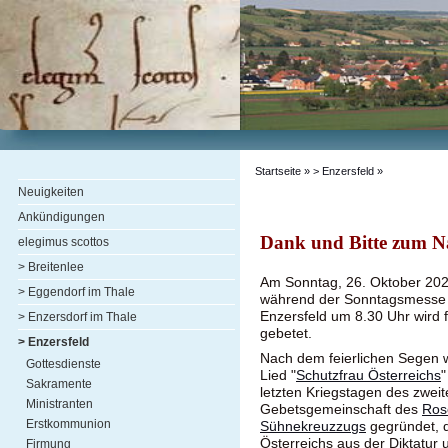
Startseite
»
> Enzersfeld
»
Neuigkeiten
Ankündigungen
Dank und Bitte zum Na
elegimus scottos
> Breitenlee
Am Sonntag, 26. Oktober 2025 
> Eggendorf im Thale
während der Sonntagsmesse i
Enzersfeld um 8.30 Uhr wird 
> Enzersdorf im Thale
gebetet.
> Enzersfeld
Nach dem feierlichen Segen wi
Gottesdienste
Lied "
Schutzfrau Österreichs
"
Sakramente
letzten Kriegstagen des zwei
Ministranten
Gebetsgemeinschaft des
Ros
Erstkommunion
Sühnekreuzzugs
gegründet, d
Österreichs aus der Diktatur 
Firmung