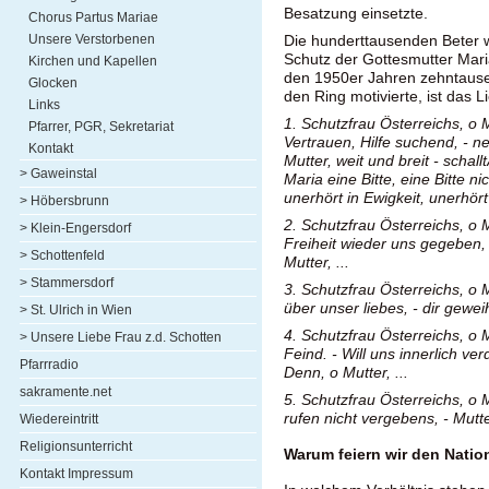
Besatzung einsetzte.
Chorus Partus Mariae
Unsere Verstorbenen
Die hunderttausenden Beter w
Schutz der Gottesmutter Maria 
Kirchen und Kapellen
den 1950er Jahren zehntause
Glocken
den Ring motivierte, ist das 
Links
1. Schutzfrau Österreichs, o Ma
Pfarrer, PGR, Sekretariat
Vertrauen, Hilfe suchend, - ne
Kontakt
Mutter, weit und breit - schal
> Gaweinstal
Maria eine Bitte, eine Bitte nic
unerhört in Ewigkeit, unerhört
> Höbersbrunn
2. Schutzfrau Österreichs, o M
> Klein-Engersdorf
Freiheit wieder uns gegeben, 
> Schottenfeld
Mutter, ...
> Stammersdorf
3. Schutzfrau Österreichs, o M
über unser liebes, - dir geweih
> St. Ulrich in Wien
4. Schutzfrau Österreichs, o 
> Unsere Liebe Frau z.d. Schotten
Feind. - Will uns innerlich ve
Pfarrradio
Denn, o Mutter, ...
sakramente.net
5. Schutzfrau Österreichs, o 
rufen nicht vergebens, - Mutter
Wiedereintritt
Religionsunterricht
Warum feiern wir den Nation
Kontakt Impressum