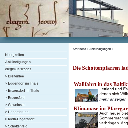
Startseite
» Ankündigungen »
Neuigkeiten
Ankündigungen
Die Schottenpfarren lad
elegimus scottos
> Breitenlee
Wallfahrt in das Balti
> Eggendorf im Thale
Lettland und Es
> Enzersdorf im Thale
denen sich Völ
> Enzersfeld
mehr anzeigen .
> Gaweinstal
Klimaoase im Pfarrgar
> Höbersbrunn
Auch heuer biet
Sommernachmitt
> Klein-Engersdorf
verbringen. A
> Schottenfeld