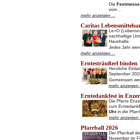
Die
Festmesse
vom…
mehr anzeigen ...
Caritas Lebensmittel
Le+O (Lebensmit
nachhaltige Unt
Haushalte.
Jedes Jahr wer
mehr anzeigen ...
Erntesträußerl binden
Herzliche Einl
September 2026
Gemeinsam werd
mehr anzeigen .
Erntedankfest in Enzer
Die Pfarre Enze
zum Erntedank
Uhr
in die Pfar
mehr anzeigen .
Pfarrball 2026
Der Pfarrball d
November im Fe