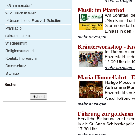
mehr anzeigen .
> Stammersdorf
Musik im Pfarrhof
> St. Ulrich in Wien
Am Sonntag, de
„Musik im Pfarr
> Unsere Liebe Frau z.d. Schotten
Stammersdorf st
Pfarrradio
Einlass in den 
sakramente.net
mehr anzeigen ...
Wiedereintritt
Kräuterworkshop - Kr
Religionsunterricht
Im Rahmen der 
Enzersfeld find
Kontakt Impressum
12.00 Uhr ein
K
Datenschutz
mehr anzeigen .
Sitemap
Maria Himmelfahrt - E
Heilige Messe 
Suchen
Aufnahme Mari
Enzersfeld um 8
Anschließend w
mehr anzeigen ...
Führung zur goldenen
Herzliche Einladung zur hist
in die St. Anna Schlosskapel
17.30 Uhr…
mehr anzeigen ...