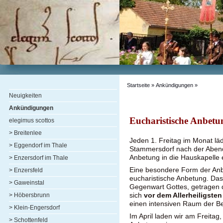
Startseite
»
Ankündigungen
»
Neuigkeiten
Ankündigungen
Eucharistische Anbetu
elegimus scottos
> Breitenlee
Jeden 1. Freitag im Monat läd
> Eggendorf im Thale
Stammersdorf nach der Aben
Anbetung in die Hauskapelle 
> Enzersdorf im Thale
Eine besondere Form der Anbe
> Enzersfeld
eucharistische Anbetung. Das 
> Gaweinstal
Gegenwart Gottes, getragen 
sich
vor dem Allerheiligsten
> Höbersbrunn
einen intensiven Raum der B
> Klein-Engersdorf
Im April laden wir am Freitag
> Schottenfeld