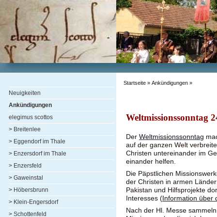
Startseite
»
Ankündigungen
»
Neuigkeiten
Ankündigungen
Weltmissionssonntag 2
elegimus scottos
> Breitenlee
Der
Weltmissionssonntag
mac
> Eggendorf im Thale
auf der ganzen Welt verbreitet
Christen untereinander im G
> Enzersdorf im Thale
einander helfen.
> Enzersfeld
Die Päpstlichen Missionswerke
> Gaweinstal
der Christen in armen Ländern
Pakistan und Hilfsprojekte dor
> Höbersbrunn
Interesses (
Information über 
> Klein-Engersdorf
Nach der Hl. Messe sammeln wi
> Schottenfeld