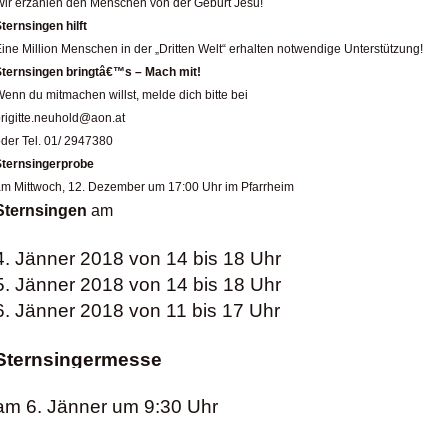
ir erzählen den Menschen von der Geburt Jesu!
ternsingen hilft
ine Million Menschen in der „Dritten Welt“ erhalten notwendige Unterstützung!
Sternsingen bringtâ€™s – Mach mit!
enn du mitmachen willst, melde dich bitte bei
rigitte.neuhold@aon.at
oder
Tel. 01/ 2947380
Sternsingerprobe
m Mittwoch, 12. Dezember um 17:00 Uhr im Pfarrheim
Sternsingen
am
4. Jänner 2018 von 14 bis 18 Uhr
5. Jänner 2018 von 14 bis 18 Uhr
6. Jänner 2018 von 11 bis 17 Uhr
Sternsingermesse
am 6. Jänner um 9:30 Uhr