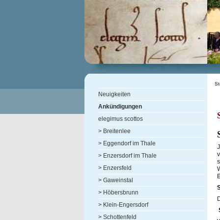
St
Neuigkeiten
Ankündigungen
elegimus scottos
> Breitenlee
> Eggendorf im Thale
J
v
> Enzersdorf im Thale
s
> Enzersfeld
W
E
> Gaweinstal
> Höbersbrunn
D
> Klein-Engersdorf
> Schottenfeld