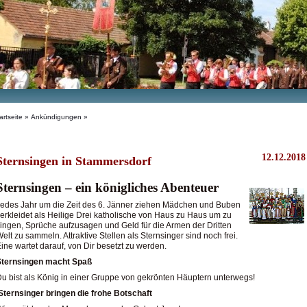
artseite
»
Ankündigungen
»
12.12.2018
Sternsingen in Stammersdorf
Sternsingen – ein königliches Abenteuer
edes Jahr um die Zeit des 6. Jänner ziehen Mädchen und Buben
erkleidet als Heilige Drei katholische von Haus zu Haus um zu
ingen, Sprüche aufzusagen und Geld für die Armen der Dritten
elt zu sammeln. Attraktive Stellen als Sternsinger sind noch frei.
ine wartet darauf, von Dir besetzt zu werden.
Sternsingen macht Spaß
u bist als König in einer Gruppe von gekrönten Häuptern unterwegs!
Sternsinger bringen die frohe Botschaft