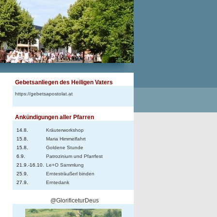
Gebetsanliegen des Heiligen Vaters
https://gebetsapostolat.at
Ankündigungen aller Pfarren
14.8.
Kräuterworkshop
15.8.
Maria Himmelfahrt
15.8.
Goldene Stunde
6.9.
Patrozinium und Pfarrfest
21.9.-16.10.
Le+O Sammlung
25.9.
Erntesträußerl binden
27.9.
Erntedank
@GlorificeturDeus