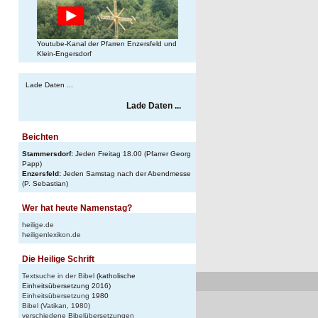
Youtube-Kanal der Pfarren Enzersfeld und
Klein-Engersdorf
Lade Daten ...
Lade Daten ...
Beichten
Stammersdorf:
Jeden Freitag 18.00 (Pfarrer Georg
Papp)
Enzersfeld:
Jeden Samstag nach der Abendmesse
(P. Sebastian)
Wer hat heute Namenstag?
heilige.de
heiligenlexikon.de
Die Heilige Schrift
Textsuche in der Bibel
(katholische
Einheitsübersetzung 2016)
Einheitsübersetzung
1980
Bibel (Vatikan, 1980)
verschiedene Bibelübersetzungen