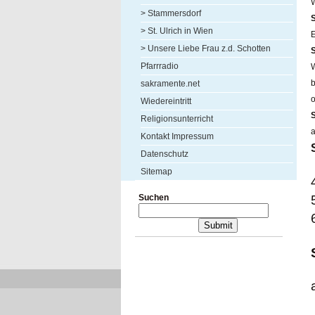
W
> Stammersdorf
S
> St. Ulrich in Wien
E
> Unsere Liebe Frau z.d. Schotten
Pfarrradio
W
b
sakramente.net
Wiedereintritt
Religionsunterricht
a
Kontakt Impressum
Datenschutz
Sitemap
Suchen